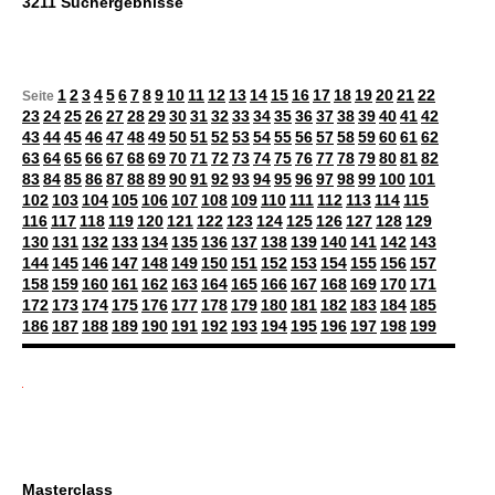
3211 Suchergebnisse
1
2
3
4
5
6
7
8
9
10
11
12
13
14
15
16
17
18
19
20
21
22
Seite
23
24
25
26
27
28
29
30
31
32
33
34
35
36
37
38
39
40
41
42
43
44
45
46
47
48
49
50
51
52
53
54
55
56
57
58
59
60
61
62
63
64
65
66
67
68
69
70
71
72
73
74
75
76
77
78
79
80
81
82
83
84
85
86
87
88
89
90
91
92
93
94
95
96
97
98
99
100
101
102
103
104
105
106
107
108
109
110
111
112
113
114
115
116
117
118
119
120
121
122
123
124
125
126
127
128
129
130
131
132
133
134
135
136
137
138
139
140
141
142
143
144
145
146
147
148
149
150
151
152
153
154
155
156
157
158
159
160
161
162
163
164
165
166
167
168
169
170
171
172
173
174
175
176
177
178
179
180
181
182
183
184
185
186
187
188
189
190
191
192
193
194
195
196
197
198
199
Masterclass