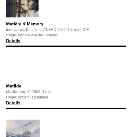
Matière & Memory
Innovatives Kino kurz, AT/BRD 1989, 15 min., dOF
Regie: Andrea van der Straeten
Details
Matilda
Musikvideo, AT 2008, 4 min.
Regie: system jaquelinde
Details