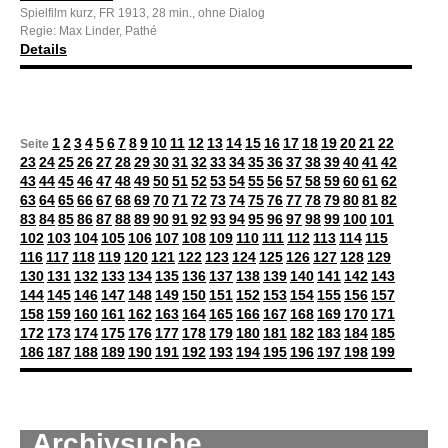
Spielfilm kurz, FR 1913, 28 min., ohne Dialog
Regie: Max Linder, Pathé
Details
1
2
3
4
5
6
7
8
9
10
11
12
13
14
15
16
17
18
19
20
21
22
Seite
23
24
25
26
27
28
29
30
31
32
33
34
35
36
37
38
39
40
41
42
43
44
45
46
47
48
49
50
51
52
53
54
55
56
57
58
59
60
61
62
63
64
65
66
67
68
69
70
71
72
73
74
75
76
77
78
79
80
81
82
83
84
85
86
87
88
89
90
91
92
93
94
95
96
97
98
99
100
101
102
103
104
105
106
107
108
109
110
111
112
113
114
115
116
117
118
119
120
121
122
123
124
125
126
127
128
129
130
131
132
133
134
135
136
137
138
139
140
141
142
143
144
145
146
147
148
149
150
151
152
153
154
155
156
157
158
159
160
161
162
163
164
165
166
167
168
169
170
171
172
173
174
175
176
177
178
179
180
181
182
183
184
185
186
187
188
189
190
191
192
193
194
195
196
197
198
199
Archivsuche