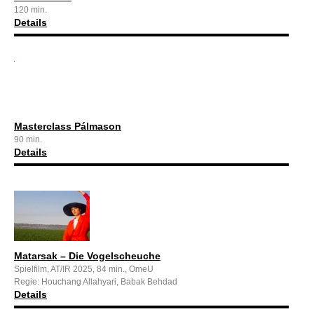
120 min.
Details
Masterclass Pálmason
90 min.
Details
Matarsak – Die Vogelscheuche
Spielfilm, AT/IR 2025, 84 min., OmeU
Regie: Houchang Allahyari, Babak Behdad
Details