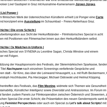
nierenden deutschen Filmemacher war eine umfassende Werkschau gewidmet sa
olver Live!
Gastspiel in Graz mit Ausnahme-Kameramann
Jürgen Jürges
.
| Lisl Ponger |
filmischen Werk der österreichischen Künstlerin erhielt Lisl Ponger eine
Carte
nd konzipiert eine
Ausstellung
im Schaumbad – Freies Atelierhaus Graz.
hichte | Die erste Schicht |
rbeitsmigration aus Sicht der Herkunftsländer – Filmhistorisches Special in acht
n mit Positionen von Filmemacher:innen aus den Herkunftsländern selbst.
chichte | 3x Mädchen in Uniform |
risches Special von SYNEMA zu Leontine Sagan, Christa Winsloe und einem
ker mit Folgen.
stützung der Hauptsponsorin des Festivals, der Steiermärkischen Sparkasse, fande
Titel
Nachspann
nach einzelnen Screenings vertiefende Gespräche und
en statt – für Kino, das über die Leinwand hinausgeht, u.a. mit Ruth Beckermann, 
hristoph Hochhäusler, Pia Hierzegger, Michael Ostrowski und Helmut Köpping.
hentreffen des Festivals, das
Film Meeting
, widmete sich Themen wie
Gesundheit
tainability
,
Künstlicher Intelligenz
sowie
Diversität und Antirassismus
. Im
Forum
im
l fanden zudem Panels zur Filmkooperation zwischen Österreich und Slowenien,
ischen Special
Die erste Schicht
, die Präsentation des neuen Genderreports samt d
tung
Feminist Perspectives
oder auch ein Special zu
Let’s talk about Scripts!
mit