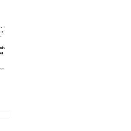
 zu
us
r
als
er
ihm