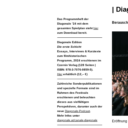
| Dia
Das Programmheft der
Berausch
Diagonale ’24 mit dem
gesamten Spielplan steht
hier
zum Download bereit.
Diagonale Edition
Die erste Schicht
Essays, Interviews & Kurztexte
zum filmhistorischen
Programm, 2024 erschienen im
Czernin Verlag (128 Seiten |
ISBN: 978-3-7076-0859-5).
Hier
erhältlich (12,– €)
Zahlreiche
Sonderpublikationen
und spezielle Formate sind im
Rahmen des Festivals
erschienen und beleuchten
dieses aus vielfältigen
Perspektiven, darunter auch der
neue
Diagonale-Podcast
.
Mehr Infos unter
diagonale.at/canale-diagonale
Eröffnung 