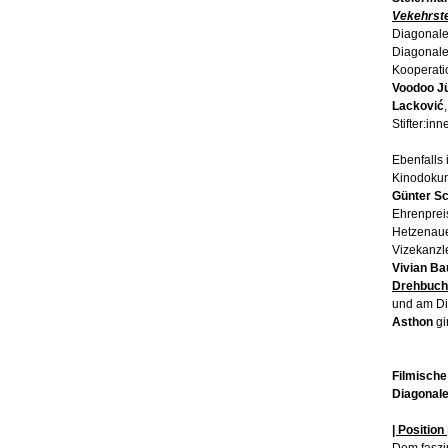
Vekehrst
Diagonale
Diagonale
Kooperati
Voodoo J
Lacković
Stifter:i
Ebenfalls
Kinodokum
Günter S
Ehrenprei
Hetzenaue
Vizekanzl
Vivian B
Drehbuch
und am Di
Asthon
gi
Filmische
Diagonal
| Position