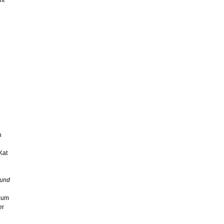
mt
n
Kat
 und
 zum
er