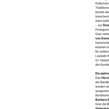
Kulturszen
Traditione
bereits d
brancheni
mehr beflü
– zur
Öste
Protagonis
Graz vert
von Domin
humorvolle
knacken k
für außero
Laudatio 
53. Geburt
die Kunst
Ein wahre
Das
Herz
die Bandbr
wurden wi
ausgezeic
Bundesmini
Barbara E
Graz die
D
Steierma