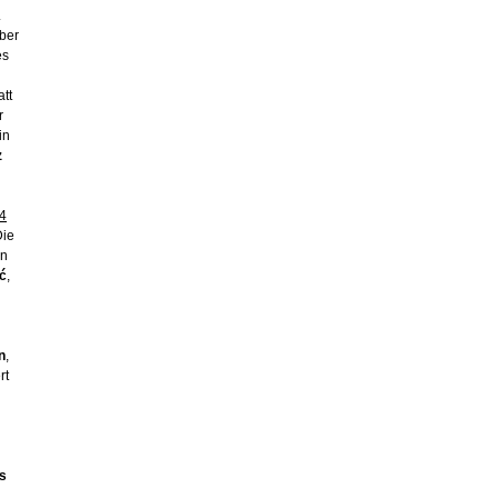
.
aber
es
att
r
in
z
4
Die
en
ć
,
n
,
rt
s