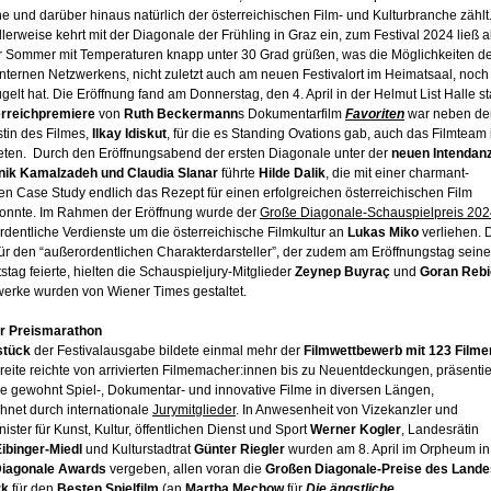
e und darüber hinaus natürlich der österreichischen Film- und Kulturbranche zählt
llerweise kehrt mit der Diagonale der Frühling in Graz ein, zum Festival 2024 ließ 
er Sommer mit Temperaturen knapp unter 30 Grad grüßen, was die Möglichkeiten d
nternen Netzwerkens, nicht zuletzt auch am neuen Festivalort im Heimatsaal, noch
gelt hat. Die Eröffnung fand am Donnerstag, den 4. April in der Helmut List Halle st
rreichpremiere
von
Ruth Beckermann
s Dokumentarfilm
Favoriten
war neben de
tin des Filmes,
Ilkay Idiskut
, für die es Standing Ovations gab, auch das Filmteam 
reten. Durch den Eröffnungsabend der ersten Diagonale unter der
neuen Intendan
ik Kamalzadeh und Claudia Slanar
führte
Hilde Dalik
, die mit einer charmant-
n Case Study endlich das Rezept für einen erfolgreichen österreichischen Film
onnte. Im Rahmen der Eröffnung wurde der
Große Diagonale-Schauspielpreis 202
rdentliche Verdienste um die österreichische Filmkultur an
Lukas Miko
verliehen. 
für den “außerordentlichen Charakterdarsteller”, der zudem am Eröffnungstag sein
stag feierte, hielten die Schauspieljury-Mitglieder
Zeynep Buyraç
und
Goran Rebi
werke wurden von Wiener Times gestaltet.
r Preismarathon
stück
der Festivalausgabe bildete einmal mehr der
Filmwettbewerb mit 123 Filme
eite reichte von arrivierten Filmemacher:innen bis zu Neuentdeckungen, präsentie
e gewohnt Spiel-, Dokumentar- und innovative Filme in diversen Längen,
hnet durch internationale
Jurymitglieder
. In Anwesenheit von Vizekanzler und
ster für Kunst, Kultur, öffentlichen Dienst und Sport
Werner Kogler
, Landesrätin
ibinger-Miedl
und Kulturstadtrat
Günter Riegler
wurden am 8. April im Orpheum in
iagonale Awards
vergeben, allen voran die
Großen Diagonale-Preise des Lande
rk
für den
Besten Spielfilm
(an
Martha Mechow
für
Die ängstliche