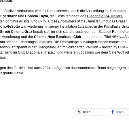
esl
statt.
em Festival verbunden war traditionellerweise auch die Ausstellung im Kunsthaus
 Egermann
und
Cordola Thym
, die Gestalter:innen des
Diagonale ’24-Trailers
,
ten dort ihre Ausstellung
C-TV: Close Encounters of the Hamster Kind
, das Grazer
choReSotto
war wiederum mit seiner Installation
Unframed
in der Kunsthalle Graz
Street Cinema Graz
begab sich im sich ständig verändernden Stadtteil Reiningha
ilmwanderung und der
Cinema Next Breakfast Club
lud unter dem Titel
Alles auße
um offenen Erfahrungsaustausch. Die Festivaltage ausklingen lassen konnte das
owohl entspannt in der Diaognale-Bar im Volksgarten Pavillon – hosted by Eule – 
 tanzend im Club Diagonale im p.p.c. und weiteren Locations wie dem Café Wolf od
üse.
gen des Festivals hat auch 2024 maßgeblich das wunderbare Team beigetragen, 
er größte Dank!
teilen
teilen