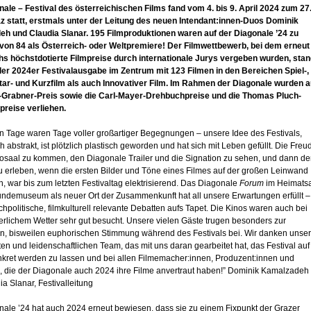
nale – Festival des österreichischen Films fand vom 4. bis 9. April 2024 zum 27
az statt, erstmals unter der Leitung des neuen Intendant:innen-Duos Dominik
h und Claudia Slanar. 195 Filmproduktionen waren auf der Diagonale ’24 zu
von 84 als Österreich- oder Weltpremiere! Der Filmwettbewerb, bei dem erneut
hs höchstdotierte Filmpreise durch internationale Jurys vergeben wurden, sta
der 2024er Festivalausgabe im Zentrum mit 123 Filmen in den Bereichen Spiel-,
r- und Kurzfilm als auch Innovativer Film. Im Rahmen der Diagonale wurden 
-Grabner-Preis sowie die Carl-Mayer-Drehbuchpreise und die Thomas Pluch-
reise verliehen.
en Tage waren Tage voller großartiger Begegnungen – unsere Idee des Festivals,
h abstrakt, ist plötzlich plastisch geworden und hat sich mit Leben gefüllt. Die Freu
nosaal zu kommen, den Diagonale Trailer und die Signation zu sehen, und dann d
 erleben, wenn die ersten Bilder und Töne eines Filmes auf der großen Leinwand
, war bis zum letzten Festivaltag elektrisierend. Das Diagonale
Forum
im Heimats
undemuseum als neuer Ort der Zusammenkunft hat all unsere Erwartungen erfüllt –
politische, filmkulturell relevante Debatten aufs Tapet. Die Kinos waren auch bei
rlichem Wetter sehr gut besucht. Unsere vielen Gäste trugen besonders zur
n, bisweilen euphorischen Stimmung während des Festivals bei. Wir danken unse
n und leidenschaftlichen Team, das mit uns daran gearbeitet hat, das Festival auf
kret werden zu lassen und bei allen Filmemacher:innen, Produzent:innen und
n, die der Diagonale auch 2024 ihre Filme anvertraut haben!” Dominik Kamalzadeh
a Slanar, Festivalleitung
nale ’24 hat auch 2024 erneut bewiesen, dass sie zu einem Fixpunkt der Grazer