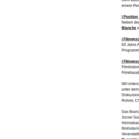
Dem faszi
einem
Rev
| Position 
Neben dem 
Blanche
u
| Filmgesc
60 Jahre A
Programme
| Filmges
Filmhisto
Filmklassi
Mit Unter
unter dem 
Diskussion
Rohrer, C
Das Branc
Social Sus
Heimatsaa
filmhistor
Veranstal