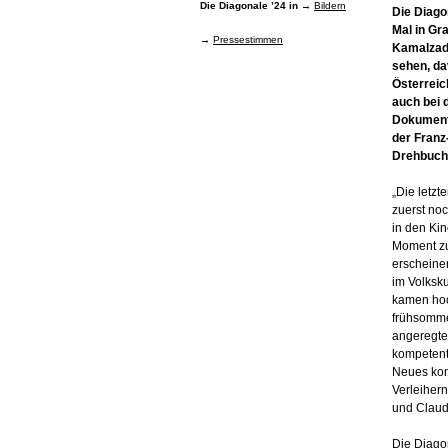
Die Diagonale ’24 in →
Bildern
Die Diago
Mal in Gr
→
Pressestimmen
Kamalzade
sehen, da
Österreic
auch bei 
Dokumenta
der Franz
Drehbuchp
„Die letzt
zuerst noc
in den Ki
Moment zu
erscheinen
im Volksk
kamen hoch
frühsomme
angeregte
kompetente
Neues kon
Verleiher
und Claudi
Die Diago