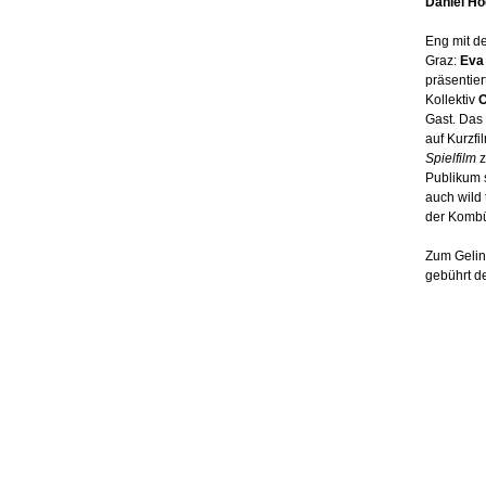
Daniel Ho
Eng mit d
Graz:
Eva
präsentier
Kollektiv
O
Gast. Das
auf Kurzf
Spielfilm
z
Publikum s
auch wild
der Komb
Zum Gelin
gebührt d