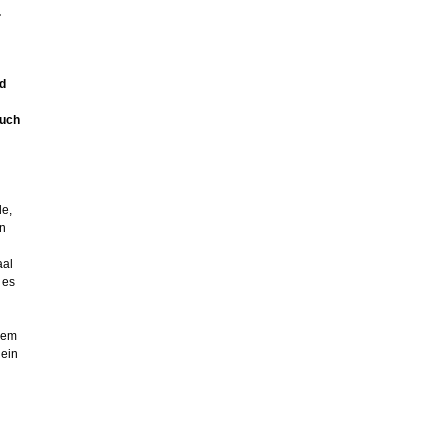
.
nd
auch
de,
en
aal
 es
rem
 ein