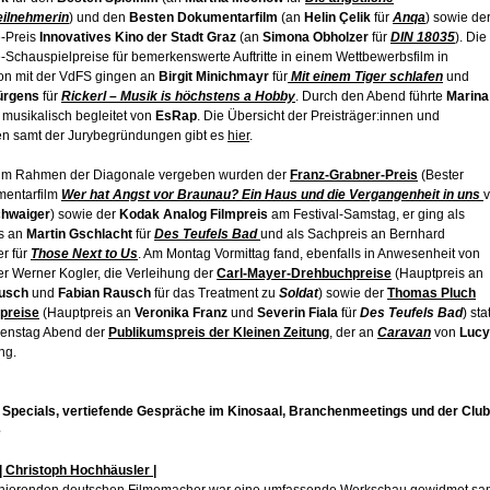
eilnehmerin
) und den
Besten Dokumentarfilm
(an
Helin Çelik
für
Anqa
) sowie de
-Preis
Innovatives Kino der Stadt Graz
(an
Simona Obholzer
für
DIN 18035
). Die
-Schauspielpreise für bemerkenswerte Auftritte in einem Wettbewerbsfilm in
on mit der VdFS gingen an
Birgit Minichmayr
für
Mit einem Tiger schlafen
und
ürgens
für
Rickerl – Musik is höchstens a Hobby
. Durch den Abend führte
Marina
, musikalisch begleitet von
EsRap
. Die Übersicht der Preisträger:innen und
nnen samt der Jurybegründungen gibt es
hier
.
 im Rahmen der Diagonale vergeben wurden der
Franz-Grabner-Preis
(Bester
entarfilm
Wer hat Angst vor Braunau? Ein Haus und die Vergangenheit in uns
chwaiger
) sowie der
Kodak Analog Filmpreis
am Festival-Samstag, er ging als
s an
Martin Gschlacht
für
Des Teufels Bad
und als Sachpreis an Bernhard
r für
Those Next to Us
. Am Montag Vormittag fand, ebenfalls in Anwesenheit von
er Werner Kogler, die Verleihung der
Carl-Mayer-Drehbuchpreise
(Hauptpreis an
ausch
und
Fabian Rausch
für das Treatment zu
Soldat
) sowie der
Thomas Pluch
preise
(Hauptpreis an
Veronika Franz
und
Severin Fiala
für
Des Teufels Bad
) stat
enstag Abend der
Publikumspreis der Kleinen Zeitung
, der an
Caravan
von
Lucy
ng.
 Specials, vertiefende Gespräche im Kinosaal, Branchenmeetings und der Club
e
 | Christoph Hochhäusler |