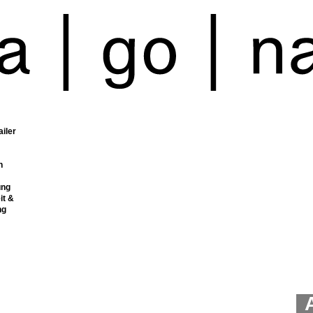
ailer
n
ung
it &
ng