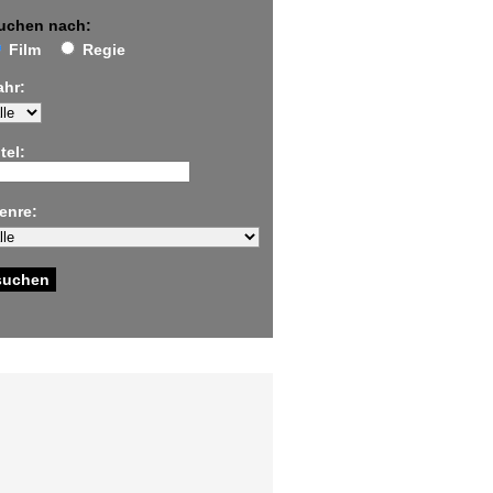
uchen nach:
Film
Regie
ahr:
tel:
enre: