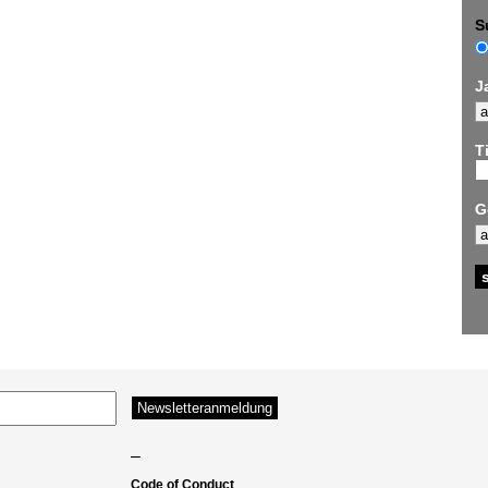
S
J
Ti
G
–
Code of Conduct