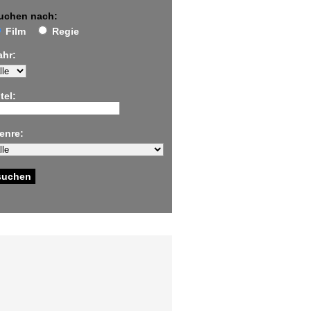
uchen nach:
Film
Regie
ahr:
tel:
enre: