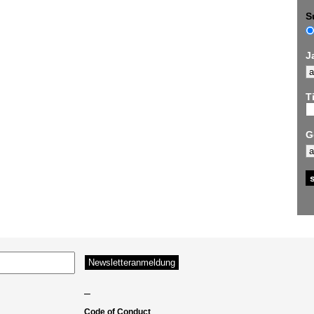
S
J
Ti
G
–
Code of Conduct