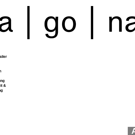
ailer
n
ung
it &
ng