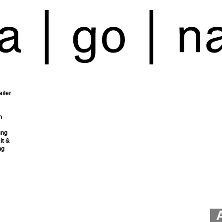
ailer
n
ung
it &
ng