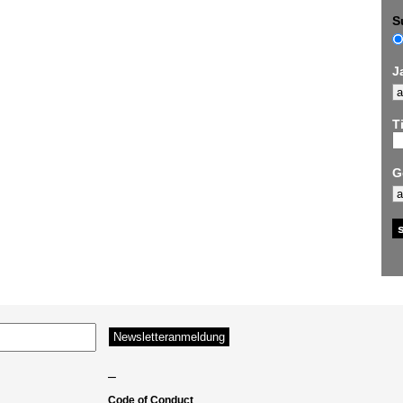
S
J
Ti
G
–
Code of Conduct