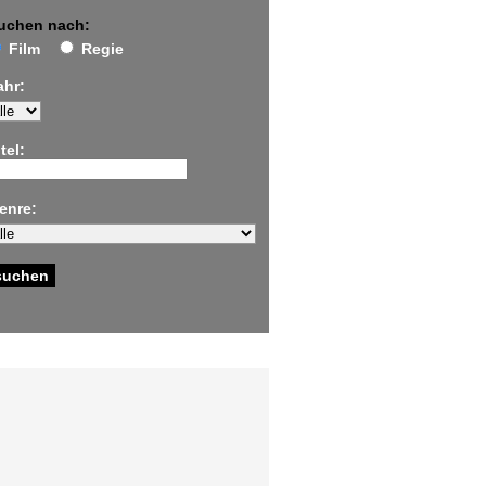
uchen nach:
Film
Regie
ahr:
tel:
enre: