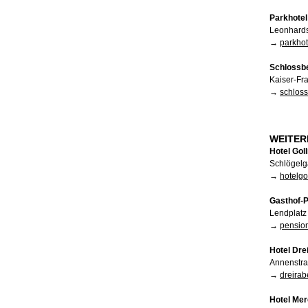
Parkhotel
Leonhards
→
parkhot
Schlossb
Kaiser-Fr
→
schloss
WEITER
Hotel Gol
Schlögelg
→
hotelgo
Gasthof-P
Lendplatz
→
pension
Hotel Dre
Annenstra
→
dreirab
Hotel Me