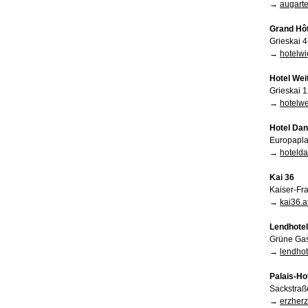
→
augarte
Grand Hôt
Grieskai 
→
hotelwi
Hotel Wei
Grieskai 
→
hotelwe
Hotel Dan
Europapla
→
hotelda
Kai 36
Kaiser-Fr
→
kai36.a
Lendhotel
Grüne Gas
→
lendhot
Palais-Ho
Sackstraß
→
erzher