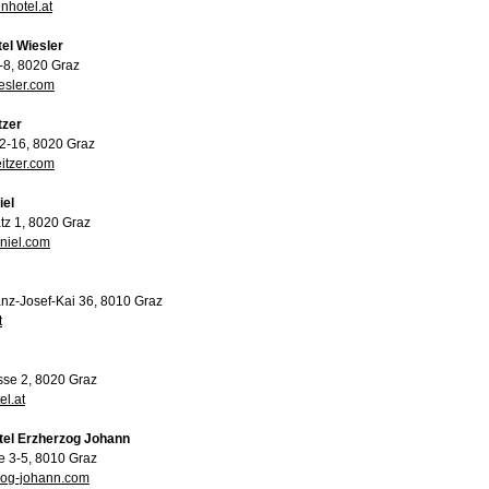
nhotel.at
el Wiesler
4-8, 8020 Graz
esler.com
tzer
12-16, 8020 Graz
itzer.com
iel
tz 1, 8020 Graz
niel.com
anz-Josef-Kai 36, 8010 Graz
t
se 2, 8020 Graz
el.at
tel Erzherzog Johann
e 3-5, 8010 Graz
zog-johann.com