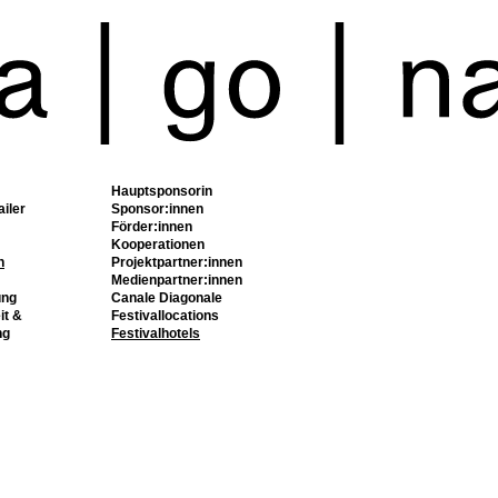
Hauptsponsorin
ailer
Sponsor:innen
Förder:innen
Kooperationen
n
Projektpartner:innen
Medienpartner:innen
ung
Canale Diagonale
it &
Festivallocations
ng
Festivalhotels