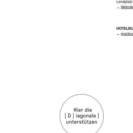
Lendplatz
→
Websit
HOTELBU
→
graztou