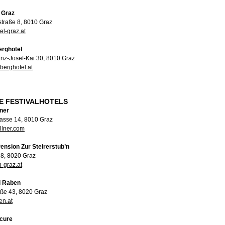
 Graz
traße 8, 8010 Graz
el-graz.at
erghotel
anz-Josef-Kai 30, 8010 Graz
berghotel.at
E FESTIVALHOTELS
lner
asse 14, 8010 Graz
llner.com
ension Zur Steirerstub’n
 8, 8020 Graz
-graz.at
i Raben
ße 43, 8020 Graz
en.at
rcure