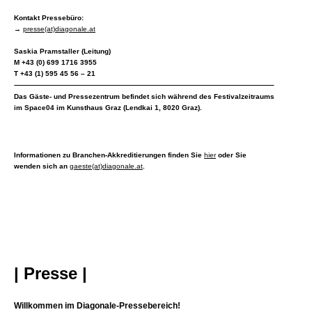
Kontakt Pressebüro:
→
presse(at)diagonale.at
Saskia Pramstaller (Leitung)
M +43 (0) 699 1716 3955
T +43 (1) 595 45 56 – 21
Das Gäste- und Pressezentrum befindet sich während des Festivalzeitraums
im Space04 im Kunsthaus Graz (Lendkai 1, 8020 Graz).
Informationen zu Branchen-Akkreditierungen finden Sie
hier
oder Sie
wenden sich an
gaeste
(at)diagonale.at
.
| Presse |
Willkommen im Diagonale-Pressebereich!