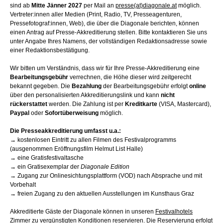
sind ab
Mitte Jänner 2027
per Mail an
presse(at)diagonale.at
möglich.
Vertreter:innen aller Medien (Print, Radio, TV, Presseagenturen,
Pressefotograf:innen, Web), die über die Diagonale berichten, können
einen Antrag auf Presse-Akkreditierung stellen. Bitte kontaktieren Sie uns
unter Angabe Ihres Namens, der vollständigen Redaktionsadresse sowie
einer Redaktionsbestätigung.
Wir bitten um Verständnis, dass wir für Ihre Presse-Akkreditierung eine
Bearbeitungsgebühr
verrechnen, die Höhe dieser wird zeitgerecht
bekannt gegeben. Die
Bezahlung
der Bearbeitungsgebühr erfolgt
online
über den personalisierten Akkreditierungslink und kann
nicht
rückerstattet
werden. Die Zahlung ist per
Kreditkarte
(VISA, Mastercard),
Paypal
oder
Sofortüberweisung
möglich.
Die Presseakkreditierung umfasst u.a.:
→
kostenlosen Eintritt zu allen Filmen des Festivalprogramms
(ausgenommen Eröffnungsfilm Helmut List Halle)
→ eine Gratisfestivaltasche
→
ein Gratisexemplar der
Diagonale Edition
→
Zugang zur Onlinesichtungsplattform (VOD) nach Absprache und mit
Vorbehalt
→
freien Zugang zu den aktuellen Ausstellungen im Kunsthaus Graz
Akkreditierte Gäste der Diagonale können in unseren
Festivalhotels
Zimmer zu vergünstigten Konditionen reservieren. Die Reservierung erfolgt