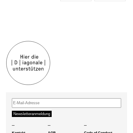
–
–
–