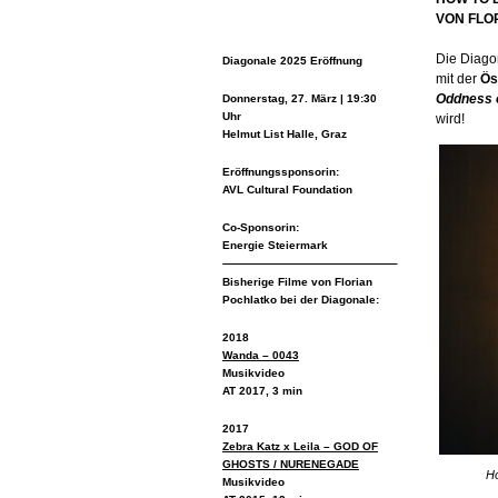
VON FLO
Die Diagon
Diagonale 2025 Eröffnung
mit der
Ös
Oddness o
Donnerstag, 27. März | 19:30
Uhr
wird!
Helmut List Halle, Graz
Eröffnungssponsorin:
AVL Cultural Foundation
Co-Sponsorin:
Energie Steiermark
Bisherige Filme von Florian
Pochlatko bei der Diagonale:
2018
Wanda – 0043
Musikvideo
AT 2017, 3 min
2017
Zebra Katz x Leila – GOD OF
GHOSTS / NURENEGADE
Ho
Musikvideo