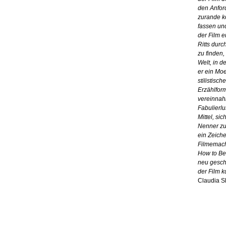
den Anfor
zurande ko
fassen und
der Film e
Ritts durc
zu finden
Welt, in d
er ein Mo
stilistisc
Erzählform
vereinnahm
Fabulierlu
Mittel, si
Nenner zu
ein Zeiche
Filmemach
How to Be 
neu gesch
der Film k
Claudia Sl