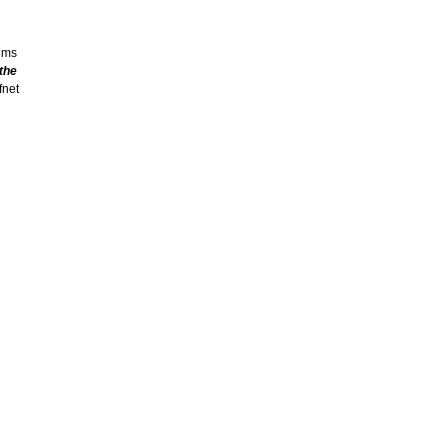
ilms
the
fnet