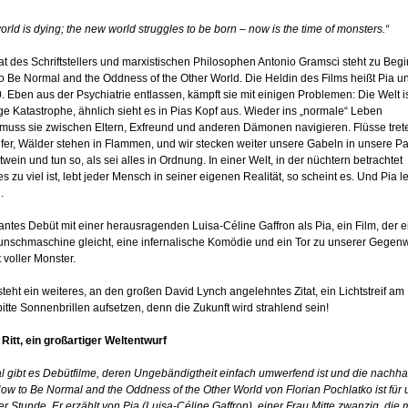
orld is dying; the new world struggles to be born
– now is the time of monsters.“
at des Schriftstellers und marxistischen Philosophen Antonio Gramsci steht zu Beg
o Be Normal and the Oddness of the Other World. Die Heldin des Films heißt Pia u
20. Eben aus der Psychiatrie entlassen, kämpft sie mit einigen Problemen: Die Welt i
ge Katastrophe, ähnlich sieht es in Pias Kopf aus. Wieder ins „normale“ Leben
 muss sie zwischen Eltern, Exfreund und anderen Dämonen navigieren. Flüsse tret
fer, Wälder stehen in Flammen, und wir stecken weiter unsere Gabeln in unsere Pa
twein und tun so, als sei alles in Ordnung. In einer Welt, in der nüchtern betrachtet
les zu viel ist, lebt jeder Mensch in seiner eigenen Realität, so scheint es. Und Pia l
…
antes Debüt mit einer herausragenden Luisa-Céline Gaffron als Pia, ein Film, der e
nschmaschine gleicht, eine infernalische Komödie und ein Tor zu unserer Gegenw
t voller Monster.
eht ein weiteres, an den großen David Lynch angelehntes Zitat, ein Lichtstreif am
bitte Sonnenbrillen aufsetzen, denn die Zukunft wird strahlend sein!
 Ritt, ein großartiger Weltentwurf
 gibt es Debütfilme, deren Ungebändigtheit einfach umwerfend ist und die nachhal
ow to Be Normal and the Oddness of the Other World von Florian Pochlatko ist für 
er Stunde. Er erzählt von Pia (Luisa-Céline Gaffron), einer Frau Mitte zwanzig, die m