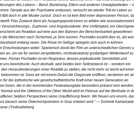
derungen des Lebens – Beruf, Beziehung, Eltern und anderen Unwägbarkeiten – n
mmt. Gerade aus der Psychiatrie entlassen, versucht sie wieder Tritt im Leben zu
 fällt doch in alte Muster zurück. Doch es ist kein Bild einer depressiven Person, d
ntwirft: Pias Zustand dient als Ausgangspunkt eines so wilden wie assoziationsrei
h Verunsicherungs-, Euphorie- und Angstzustände. Ihre Unfähigkeit, ein Gleichgew
, erscheint als Reaktion auf eine aus den Bahnen der Berechenbarkeit geworfenen
er die Menschen nach Sicherheit, ja Sinn suchen. Pochlatko erzählt dies so, als wü
ebiusband entlang rasen. Die Risse im Gefüge spiegeln sich auch in kühnen
hen Entscheidungen wider: Spielerisch dockt der Film an unterschiedlichen Genres 
en an, um sie für seinen zersplitterten, nichtsdestotrotz großartigen Weltentwurf zu
en. Florian Pochlatko ist ein Regisseur, dessen popkulturelle Sensibilität und
st uns beeindruckt. Auch deshalb, weil beides kein Selbstzweck ist – sondern ein
ch den Herausforderungen einer Realität zu stellen, die nicht mehr so leicht auf eine
 bekommen ist. Dass wir mit einem Debüt die Diagonale eröffnen, verstehen wir al
n für die ästhetische wie gesellschaftskritische Kraft einer neuen Generation an
er:innen, die in der kommenden Festivalausgabe besonders präsent sein werden.
Normal and the Oddness of the Other World wird im Februar auf der Berlinale in d
affenen Sektion Perspectives seine Uraufführung feiern. Wir freuen uns enorm, da
urz danach seine Österreichpremiere in Graz erleben wird.“
— Dominik Kamalzade
anar | Festivalleitung