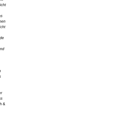
icht
as
chen
icht
rde
und
n
s
er
ss
h &