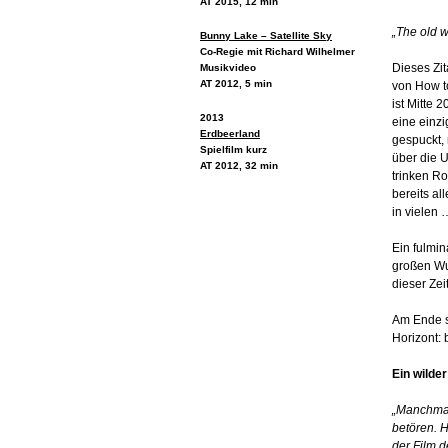
AT 2015, 12 min
„The old w
Bunny Lake – Satellite Sky
Co-Regie mit Richard Wilhelmer
Dieses Zit
Musikvideo
AT 2012, 5 min
von How t
ist Mitte 
2013
eine einzi
Erdbeerland
gespuckt,
Spielfilm kurz
über die U
AT 2012, 32 min
trinken Ro
bereits al
in vielen 
Ein fulmin
großen Wu
dieser Zei
Am Ende st
Horizont: 
Ein wilder
„Manchmal
betören. H
der Film d