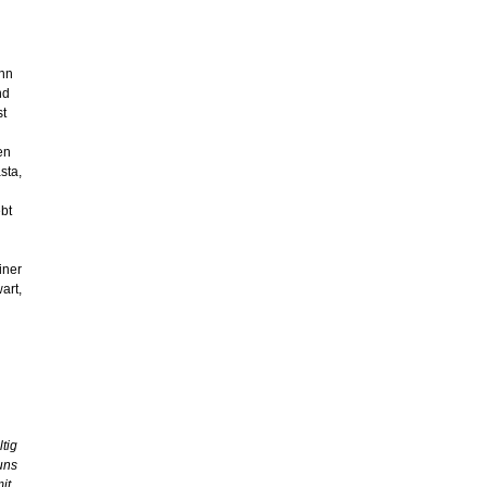
inn
nd
st
en
sta,
ebt
iner
art,
tig
uns
it