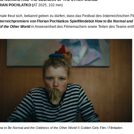
RIAN POCHLATKO (
AT 2025, 102 min)
ale freut sich, bekannt geben zu dürfen, dass das Festival des österreichischen F
terreichpremiere von Florian Pochlatkos Spielfilmdebüt
How to Be Normal and 
f the Other World
in Anwesenheit des Filmemachers sowie Teilen des Teams eröf
w to Be Normal and the Oddness of the Other World
© Golden Girls Film / Filmladen