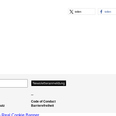
teilen
teilen
–
Code of Conduct
utz
Barrierefreiheit
 Real Cookie Banner