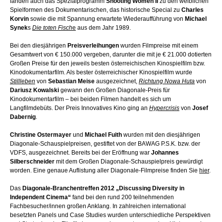
fanden auch das Spezialprogramm
Shooting Women II
zu den weiblichen
Spielformen des Dokumentarischen, das historische Special zu
Charles
Korvin
sowie die mit Spannung erwartete Wiederaufführung von
Michael
Synek
s
Die toten Fisch
e
aus dem Jahr 1989.
Bei den diesjährigen
Preisverleihungen
wurden Filmpreise mit einem
Gesamtwert von € 150.000 vergeben, darunter die mit je € 21.000 dotierten
Großen Preise für den jeweils besten österreichischen Kinospielfilm bzw.
Kinodokumentarfilm. Als bester österreichischer Kinospielfilm wurde
Stillleben
von
Sebastian Meise
ausgezeichnet,
Richtung Nowa Huta
von
Dariusz Kowalski
gewann den Großen Diagonale-Preis für
Kinodokumentarfilm – bei beiden Filmen handelt es sich um
Langfilmdebüts. Der Preis Innovatives Kino ging an
Hypercrisis
von
Josef
Dabernig
.
Christine Ostermayer
und
Michael Fuith
wurden mit den diesjährigen
Diagonale-Schauspielpreisen, gestiftet von der BAWAG P.S.K. bzw. der
VDFS, ausgezeichnet. Bereits bei der Eröffnung war
Johannes
Silberschneider
mit dem Großen Diagonale-Schauspielpreis gewürdigt
worden. Eine genaue Auflistung aller Diagonale-Filmpreise finden Sie
hier
.
Das
Diagonale-Branchentreffen 2012 „Discussing Diversity in
Independent Cinema“
fand bei den rund 200 teilnehmenden
Fachbesucher/innen großen Anklang. In zahlreichen international
besetzten Panels und Case Studies wurden unterschiedliche Perspektiven