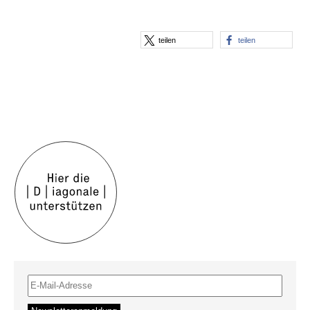
teilen
teilen