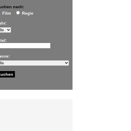
uchen nach:
Film
Regie
ahr:
tel:
enre: