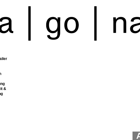
ailer
n
ung
it &
ng