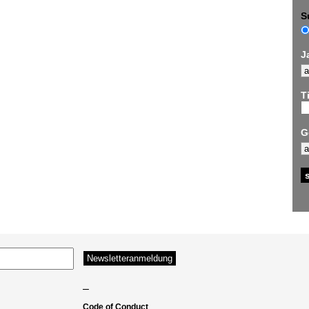
S
J
Ti
G
–
Code of Conduct