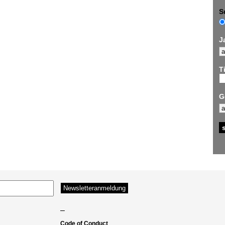
S
J
Ti
G
–
Code of Conduct