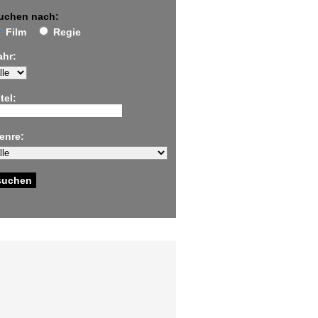
uchen nach:
Film
Regie
ahr:
tel:
enre: