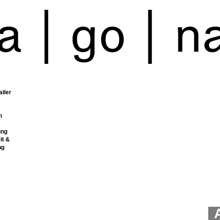
ailer
n
ung
it &
ng