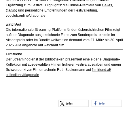
Der KINO VOD CLUB lädt zur Diagonale Extended ein, der Online-
Ergänzung zum Festival. Highlights: die Online-Premiere von
Callas,
Darling
und persönliche Empfehlungen der Festivalleitung.
vodclub.online/diagonale
watchAut
Die internationale Streaming-Plattform für den österreichischen Film zeigt
auf der Diagonale ausgezeichnete Filme zum Sonderpreis: einzeln im
Aktionspreis oder im Bundle weltweit on demand vom 27. März bis 30. April
2025. Alle Angebote auf
watchaut.film
Filmfriend
Der Streamingdienst der Bibliotheken präsentiert eine eigene Diagonale-
Kollektion mit ausgewählten Filmen früherer Festivalausgaben und einem
Schwerpunkt zur Filmemacherin Ruth Beckermann auf
filmfriend.at/
collections/diagonale
teilen
teilen