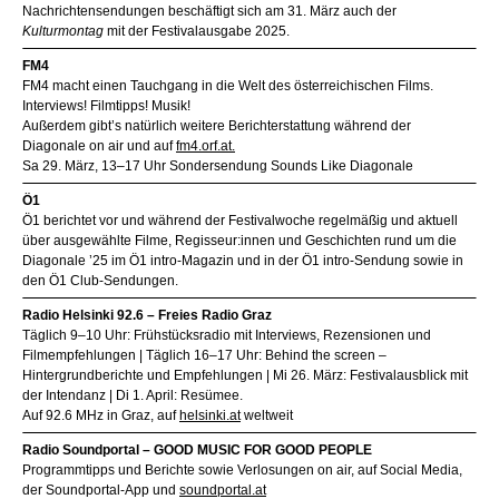
Nachrichtensendungen beschäftigt sich am 31. März auch der
Kulturmontag
mit der Festivalausgabe 2025.
FM4
FM4 macht einen Tauchgang in die Welt des österreichischen Films.
Interviews! Filmtipps! Musik!
Außerdem gibt’s natürlich weitere Berichterstattung während der
Diagonale on air und auf
fm4.orf.at.
Sa 29. März, 13–17 Uhr Sondersendung Sounds Like Diagonale
Ö1
Ö1 berichtet vor und während der Festivalwoche regelmäßig und aktuell
über ausgewählte Filme, Regisseur:innen und Geschichten rund um die
Diagonale ’25 im Ö1 intro-Magazin und in der Ö1 intro-Sendung sowie in
den Ö1 Club-Sendungen.
Radio Helsinki 92.6 – Freies Radio Graz
Täglich 9–10 Uhr: Frühstücksradio mit Interviews, Rezensionen und
Filmempfehlungen | Täglich 16–17 Uhr: Behind the screen –
Hintergrundberichte und Empfehlungen | Mi 26. März: Festivalausblick mit
der Intendanz | Di 1. April: Resümee.
Auf 92.6 MHz in Graz, auf
helsinki.at
weltweit
Radio Soundportal – GOOD MUSIC FOR GOOD PEOPLE
Programmtipps und Berichte sowie Verlosungen on air, auf Social Media,
der Soundportal-App und
soundportal.at