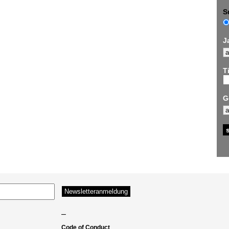
S
J
Ti
G
–
Code of Conduct