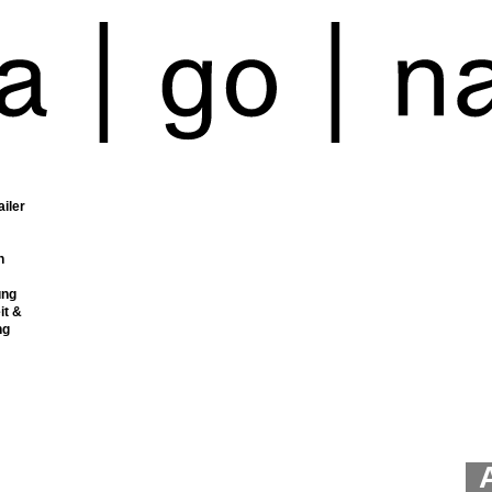
ailer
n
ung
it &
ng