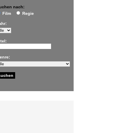
uchen nach:
Film
Regie
ahr:
tel:
enre: