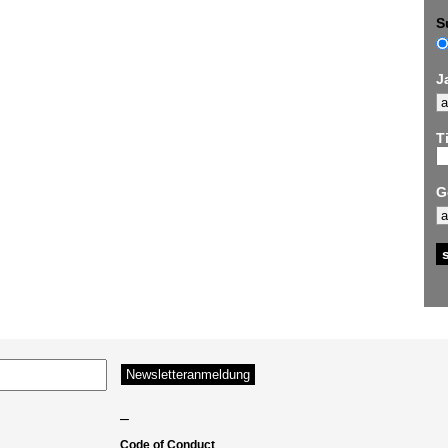
S
J
Ti
G
–
Code of Conduct