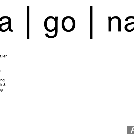
ailer
n
ung
it &
ng