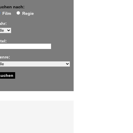
uchen nach:
Film
Regie
ahr:
tel:
enre: