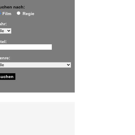
uchen nach:
Film
Regie
ahr:
tel:
enre: