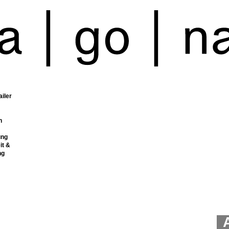
ailer
n
ung
it &
ng