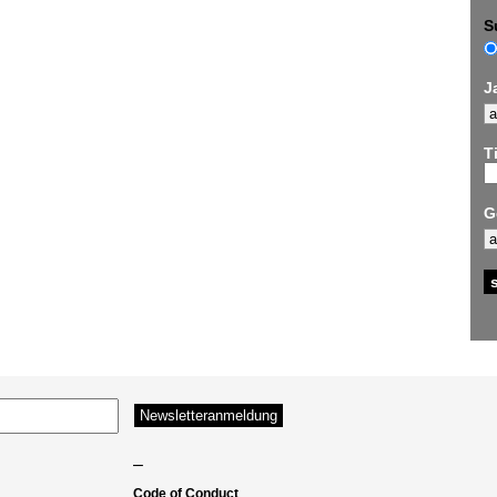
S
J
Ti
G
–
Code of Conduct