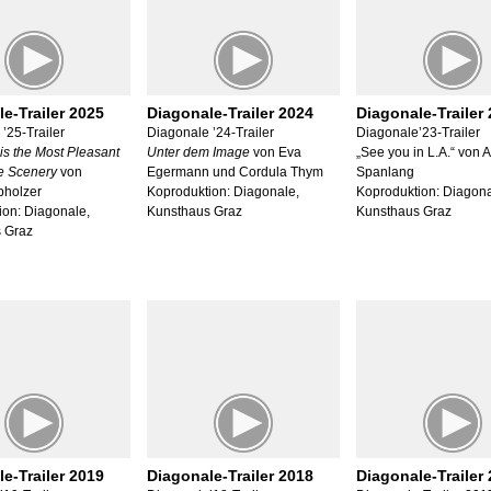
e-Trailer 2025
Diagonale-Trailer 2024
Diagonale-Trailer
’25-Trailer
Diagonale ’24-Trailer
Diagonale’23-Trailer
is the Most Pleasant
Unter dem Image
von Eva
„See you in L.A.“ von 
he Scenery
von
Egermann und Cordula Thym
Spanlang
holzer
Koproduktion: Diagonale,
Koproduktion: Diagona
ion: Diagonale,
Kunsthaus Graz
Kunsthaus Graz
 Graz
e-Trailer 2019
Diagonale-Trailer 2018
Diagonale-Trailer