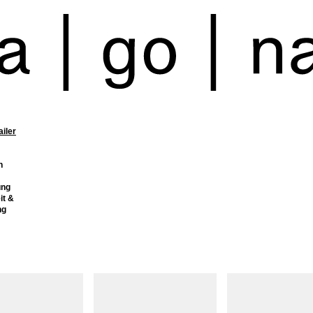
ailer
n
ung
it &
ng