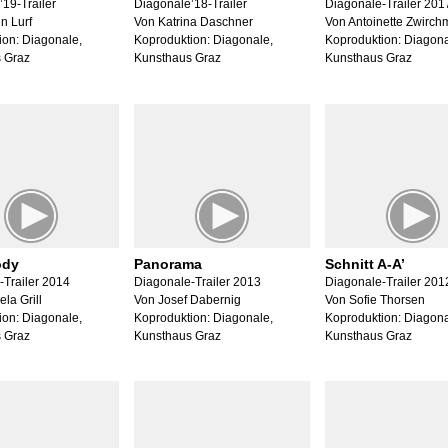
19-Trailer
Diagonale’18-Trailer
Diagonale-Trailer 201
n Lurf
Von Katrina Daschner
Von Antoinette Zwirch
ion: Diagonale,
Koproduktion: Diagonale,
Koproduktion: Diagona
 Graz
Kunsthaus Graz
Kunsthaus Graz
ody
Panorama
Schnitt A-A’
-Trailer 2014
Diagonale-Trailer 2013
Diagonale-Trailer 201
la Grill
Von Josef Dabernig
Von Sofie Thorsen
ion: Diagonale,
Koproduktion: Diagonale,
Koproduktion: Diagona
 Graz
Kunsthaus Graz
Kunsthaus Graz