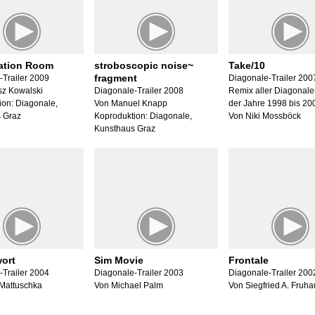
gation Room
stroboscopic noise~
Take/10
fragment
-Trailer 2009
Diagonale-Trailer 200
sz Kowalski
Diagonale-Trailer 2008
Remix aller Diagonale-
ion: Diagonale,
Von Manuel Knapp
der Jahre 1998 bis 20
 Graz
Koproduktion: Diagonale,
Von Niki Mossböck
Kunsthaus Graz
wort
Sim Movie
Frontale
-Trailer 2004
Diagonale-Trailer 2003
Diagonale-Trailer 200
Mattuschka
Von Michael Palm
Von Siegfried A. Fruha