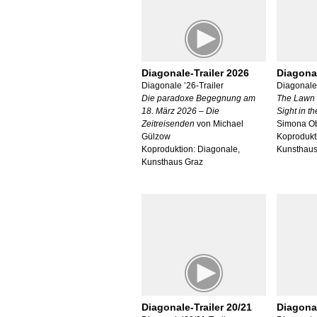
Diagonale-Trailer 2026
Diagonal
Diagonale ’26-Trailer
Diagonale 
Die paradoxe Begegnung am
The Lawn 
18. März 2026 – Die
Sight in t
Zeitreisenden
von Michael
Simona Ob
Gülzow
Koprodukt
Koproduktion: Diagonale,
Kunsthaus
Kunsthaus Graz
Diagonale-Trailer 20/21
Diagonal