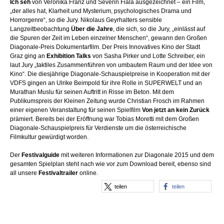
Ich seh
von Veronika Franz und Severin Fiala ausgezeichnet – ein Film,
„der alles hat, Klarheit und Mysterium, psychologisches Drama und
Horrorgenre“, so die Jury. Nikolaus Geyrhalters sensible
Langzeitbeobachtung
Über die Jahre
, die sich, so die Jury, „einlässt auf
die Spuren der Zeit im Leben einzelner Menschen“, gewann den Großen
Diagonale-Preis Dokumentarfilm. Der Preis Innovatives Kino der Stadt
Graz ging an
Exhibition Talks
von Sasha Pirker und Lotte Schreiber, ein
laut Jury „taktiles Zusammenführen von umbautem Raum und der Idee von
Kino“. Die diesjährige Diagonale-Schauspielpreise in Kooperation mit der
VDFS gingen an Ulrike Beimpold für ihre Rolle in SUPERWELT und an
Murathan Muslu für seinen Auftritt in Risse im Beton. Mit dem
Publikumspreis der Kleinen Zeitung wurde Christian Frosch im Rahmen
einer eigenen Veranstaltung für seinen Spielfilm
Von jetzt an kein Zurück
prämiert. Bereits bei der Eröffnung war Tobias Moretti mit dem Großen
Diagonale-Schauspielpreis für Verdienste um die österreichische
Filmkultur gewürdigt worden.
Der
Festivalguide
mit weiteren Informationen zur Diagonale 2015 und dem
gesamten Spielplan steht nach wie vor zum Download bereit, ebenso sind
all unsere
Festivaltrailer
online.
teilen
teilen