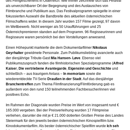
des Filmgeschehens in Österreich. Wie immer zeichnete sich das Festival
als unverzichtbarer Ort der Begegnung und des Austausches von
Filmbranche und Publikum aus. Das Festivalprogramm spiegelte in einer
fokussierten Auswahl die Bandbreite des aktuellen österreichischen
Filmschaffens wider. In diesem Jahr wurden 157 Filme gezeigt, 97 davon
im Wettbewerb. Nicht weniger als 50 Uraufführungen und 25
Österreichpremieren standen auf dem Programm. 96 Regisseurinnen und
Regisseure waren persönlich bei den Vorstellungen anwesend.
Einen Höhepunkt markierte die dem Dokumentarfilmer
Nikolaus
Geyrhalter
gewidmete Personale. Zum Publikumsliebling avancierte auch
der diesjährige Tribute-Gast
Mia Hansen- Løve
. Ebenso viel
Publikumszuspruch fanden die filmhistorischen Spezialprogramme (
Alfred
Kaiser
,
Die vertriebene Avantegarde
,
Eigensinn und Geschichte
und
schließlich – aus traurigem Anlass –
In memoriam
sowie die
wiederentdeckte TV-Serie
Draußen in der Stadt
. Auf das diesjährige
Branchentreffen
zum Thema Filmfinanzierung/Filmförderung gab es
außerdem von den rund 150 teilnehmenden Fachbesucher/innen viel
positives Echo.
Im Rahmen der Diagonale wurden Preise im Wert von insgesamt rund €
165.000 vergeben. Bei der Preisverleihung wurden 17 Filmpreise
verliehen, darunter die mit je € 21.000 dotierten Großen Preise des Landes
Steiermark für den jeweils besten österreichischen Kinospielfilm bzw.
Kinodokumentarfilm. Als bester österreichischer Spielfilm wurde
Ich seh