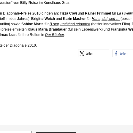
version“ von
Billy Roisz
im Kunsthaus Graz.
n Diagonale-Preise 2010 gingen an:
Tizza Covi
und
Rainer Frimmel
für
La Pivelli
ielfilm des Jahres),
Brigitte Weich
und
Karin Macher
für
Hana, dul, sed …
(bester
rfilm) sowie
Sabine Marte
für
B-star, untötbar! reloaded
(bester Innovativer Film). 
lpreise erhielten
Klaus Maria Brandauer
(für sein Lebenswerk) und
Franziska We
reas Lust
für ihre Rollen in
Der Räuber
.
te der
Diagonale 2010
.
teilen
teilen