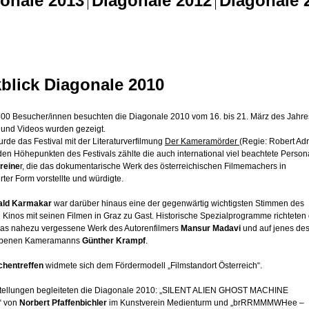
blick Diagonale 2010
00 Besucher/innen besuchten die Diagonale 2010 vom 16. bis 21. März des Jahre
 und Videos wurden gezeigt.
urde das Festival mit der Literaturverfilmung
Der Kameramörder
(Regie: Robert Ad
den Höhepunkten des Festivals zählte die auch international viel beachtete Person
reine
r, die das dokumentarische Werk des österreichischen Filmemachers in
rter Form vorstellte und würdigte.
ld Karmakar
war darüber hinaus eine der gegenwärtig wichtigsten Stimmen des
 Kinos mit seinen Filmen in Graz zu Gast. Historische Spezialprogramme richteten
 das nahezu vergessene Werk des Autorenfilmers
Mansur Madavi
und auf jenes des
riebenen Kameramanns
Günther Krampf
.
chentreffen
widmete sich dem Fördermodell „Filmstandort Österreich“.
tellungen begleiteten die Diagonale 2010: „SILENT ALIEN GHOST MACHINE
 von
Norbert Pfaffenbichler
im Kunstverein Medienturm und „brRRMMMWHee –