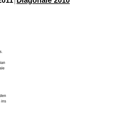
s.
rian
ale
 den
 ins