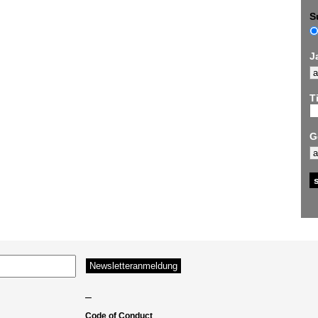
S
J
Ti
G
–
Code of Conduct