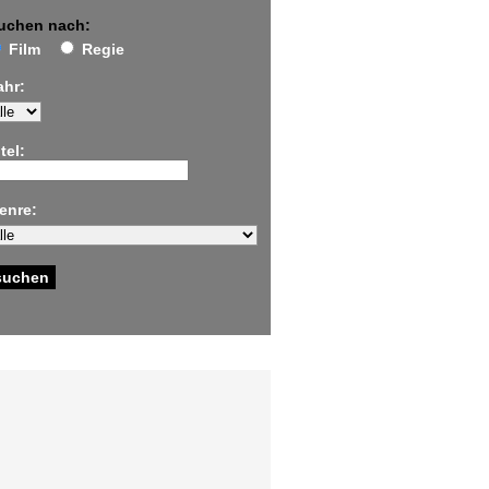
uchen nach:
Film
Regie
ahr:
tel:
enre: