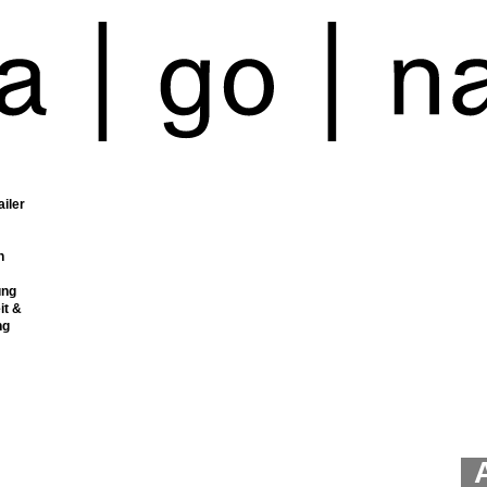
ailer
n
ung
it &
ng