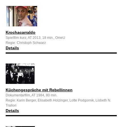
Krochacarraldo
Spielfilm kurz, AT 2013, 18 min., OmeU
Regie: Christoph Schwarz
Details
Küchengespräche mit Rebellinnen
Dokumentarfilm, AT 1984, 80 min.
Regie: Karin Berger, Elisabeth Holzinger, Lotte Podgornik, Lisbeth N.
Trallori
Details