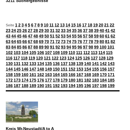
3211 Suchergebnisse
1
2
3
4
5
6
7
8
9
10
11
12
13
14
15
16
17
18
19
20
21
22
Seite
23
24
25
26
27
28
29
30
31
32
33
34
35
36
37
38
39
40
41
42
43
44
45
46
47
48
49
50
51
52
53
54
55
56
57
58
59
60
61
62
63
64
65
66
67
68
69
70
71
72
73
74
75
76
77
78
79
80
81
82
83
84
85
86
87
88
89
90
91
92
93
94
95
96
97
98
99
100
101
102
103
104
105
106
107
108
109
110
111
112
113
114
115
116
117
118
119
120
121
122
123
124
125
126
127
128
129
130
131
132
133
134
135
136
137
138
139
140
141
142
143
144
145
146
147
148
149
150
151
152
153
154
155
156
157
158
159
160
161
162
163
164
165
166
167
168
169
170
171
172
173
174
175
176
177
178
179
180
181
182
183
184
185
186
187
188
189
190
191
192
193
194
195
196
197
198
199
Kreis Wr.Neustadt/A to A