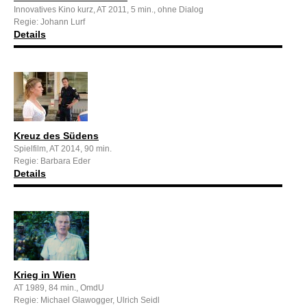
Innovatives Kino kurz, AT 2011, 5 min., ohne Dialog
Regie: Johann Lurf
Details
Kreuz des Südens
Spielfilm, AT 2014, 90 min.
Regie: Barbara Eder
Details
Krieg in Wien
AT 1989, 84 min., OmdU
Regie: Michael Glawogger, Ulrich Seidl