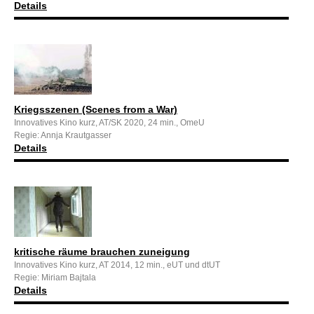
Details
Kriegsszenen (Scenes from a War)
Innovatives Kino kurz, AT/SK 2020, 24 min., OmeU
Regie: Annja Krautgasser
Details
kritische räume brauchen zuneigung
Innovatives Kino kurz, AT 2014, 12 min., eUT und dtUT
Regie: Miriam Bajtala
Details