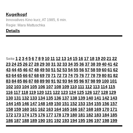
Kugelkopf
Innovatives Kino kurz, AT 1985, 6 min.
Regie: Mara Mattuschka
Details
1
2
3
4
5
6
7
8
9
10
11
12
13
14
15
16
17
18
19
20
21
22
Seite
23
24
25
26
27
28
29
30
31
32
33
34
35
36
37
38
39
40
41
42
43
44
45
46
47
48
49
50
51
52
53
54
55
56
57
58
59
60
61
62
63
64
65
66
67
68
69
70
71
72
73
74
75
76
77
78
79
80
81
82
83
84
85
86
87
88
89
90
91
92
93
94
95
96
97
98
99
100
101
102
103
104
105
106
107
108
109
110
111
112
113
114
115
116
117
118
119
120
121
122
123
124
125
126
127
128
129
130
131
132
133
134
135
136
137
138
139
140
141
142
143
144
145
146
147
148
149
150
151
152
153
154
155
156
157
158
159
160
161
162
163
164
165
166
167
168
169
170
171
172
173
174
175
176
177
178
179
180
181
182
183
184
185
186
187
188
189
190
191
192
193
194
195
196
197
198
199