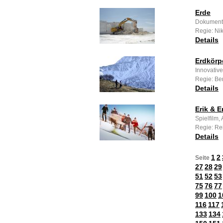
Erde
Dokumenta
Regie: Ni
Details
Erdkörp
Innovative
Regie: Be
Details
Erik & E
Spielfilm
Regie: Rei
Details
1
2
Seite
27
28
29
51
52
53
75
76
77
99
100
1
116
117
133
134