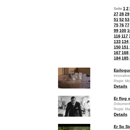
1
2
Seite
27
28
29
51
52
53
75
76
77
99
100
1
116
117
133
134
150
151
167
168
184
185
Epilogu
Innovative
Regie: Mic
Details
Er flog
Dokumenta
Regie: Ma
Details
Er So Si