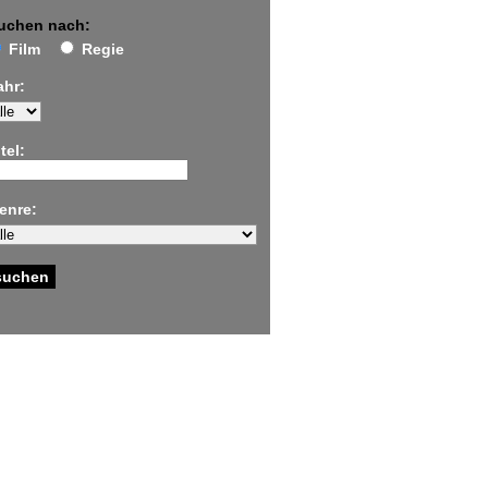
uchen nach:
Film
Regie
ahr:
tel:
enre: