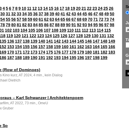
S
3
4
5
6
7
8
9
10
11
12
13
14
15
16
17
18
19
20
21
22
23
24
25
26
30
31
32
33
34
35
36
37
38
39
40
41
42
43
44
45
46
47
48
49
50
54
55
56
57
58
59
60
61
62
63
64
65
66
67
68
69
70
71
72
73
74
J
78
79
80
81
82
83
84
85
86
87
88
89
90
91
92
93
94
95
96
97
98
01
102
103
104
105
106
107
108
109
110
111
112
113
114
115
118
119
120
121
122
123
124
125
126
127
128
129
130
131
132
Ti
135
136
137
138
139
140
141
142
143
144
145
146
147
148
149
152
153
154
155
156
157
158
159
160
161
162
163
164
165
166
169
170
171
172
173
174
175
176
177
178
179
180
181
182
183
G
186
187
188
189
190
191
192
193
194
195
196
197
198
199
e (Row of Dominoes)
s Kino kurz, AT 2024, 4 min., kein Dialog
hael Dietrich
 voraus – Karl Schwanzer | Architektenpoem
rfilm, AT 2022, 73 min., OmeU
x Gruber
e So