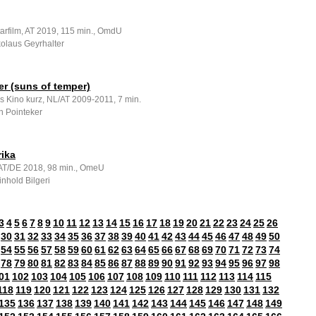
rfilm, AT 2019, 115 min., OmdU
kolaus Geyrhalter
er (suns of temper)
s Kino kurz, NL/AT 2009-2011, 7 min.
n Pointeker
rika
, AT/DE 2018, 98 min., OmeU
nhold Bilgeri
3
4
5
6
7
8
9
10
11
12
13
14
15
16
17
18
19
20
21
22
23
24
25
26
30
31
32
33
34
35
36
37
38
39
40
41
42
43
44
45
46
47
48
49
50
54
55
56
57
58
59
60
61
62
63
64
65
66
67
68
69
70
71
72
73
74
78
79
80
81
82
83
84
85
86
87
88
89
90
91
92
93
94
95
96
97
98
01
102
103
104
105
106
107
108
109
110
111
112
113
114
115
118
119
120
121
122
123
124
125
126
127
128
129
130
131
132
135
136
137
138
139
140
141
142
143
144
145
146
147
148
149