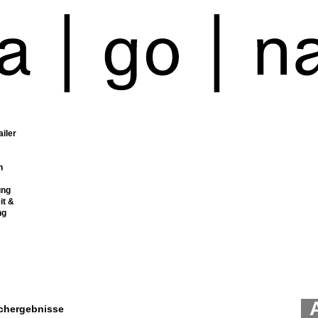
ailer
n
ung
it &
ng
chergebnisse