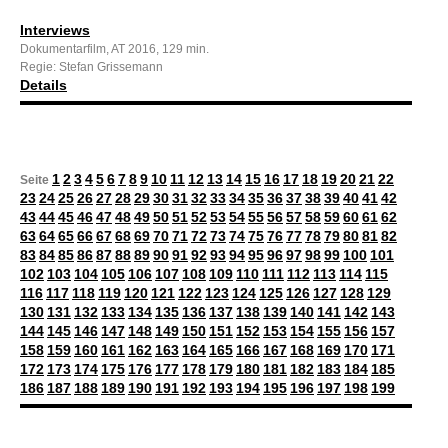
Interviews
Dokumentarfilm, AT 2016, 129 min.
Regie: Stefan Grissemann
Details
1
2
3
4
5
6
7
8
9
10
11
12
13
14
15
16
17
18
19
20
21
22
Seite
23
24
25
26
27
28
29
30
31
32
33
34
35
36
37
38
39
40
41
42
43
44
45
46
47
48
49
50
51
52
53
54
55
56
57
58
59
60
61
62
63
64
65
66
67
68
69
70
71
72
73
74
75
76
77
78
79
80
81
82
83
84
85
86
87
88
89
90
91
92
93
94
95
96
97
98
99
100
101
102
103
104
105
106
107
108
109
110
111
112
113
114
115
116
117
118
119
120
121
122
123
124
125
126
127
128
129
130
131
132
133
134
135
136
137
138
139
140
141
142
143
144
145
146
147
148
149
150
151
152
153
154
155
156
157
158
159
160
161
162
163
164
165
166
167
168
169
170
171
172
173
174
175
176
177
178
179
180
181
182
183
184
185
186
187
188
189
190
191
192
193
194
195
196
197
198
199