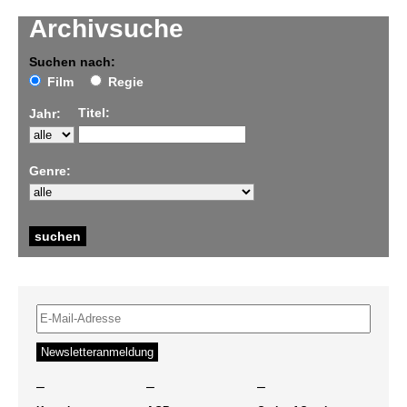
Archivsuche
Suchen nach:
Film
Regie
Titel:
Jahr:
Genre:
–
–
–