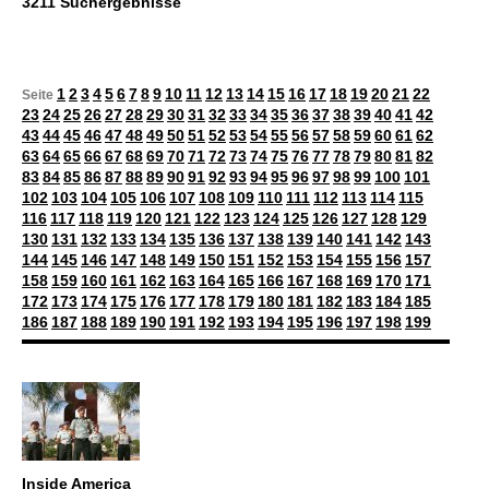
3211 Suchergebnisse
1
2
3
4
5
6
7
8
9
10
11
12
13
14
15
16
17
18
19
20
21
22
Seite
23
24
25
26
27
28
29
30
31
32
33
34
35
36
37
38
39
40
41
42
43
44
45
46
47
48
49
50
51
52
53
54
55
56
57
58
59
60
61
62
63
64
65
66
67
68
69
70
71
72
73
74
75
76
77
78
79
80
81
82
83
84
85
86
87
88
89
90
91
92
93
94
95
96
97
98
99
100
101
102
103
104
105
106
107
108
109
110
111
112
113
114
115
116
117
118
119
120
121
122
123
124
125
126
127
128
129
130
131
132
133
134
135
136
137
138
139
140
141
142
143
144
145
146
147
148
149
150
151
152
153
154
155
156
157
158
159
160
161
162
163
164
165
166
167
168
169
170
171
172
173
174
175
176
177
178
179
180
181
182
183
184
185
186
187
188
189
190
191
192
193
194
195
196
197
198
199
Inside America