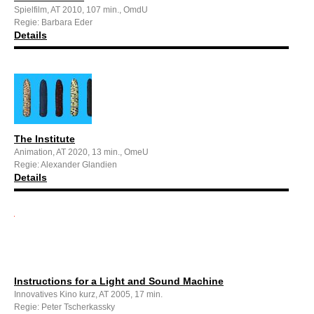
Spielfilm, AT 2010, 107 min., OmdU
Regie: Barbara Eder
Details
The Institute
Animation, AT 2020, 13 min., OmeU
Regie: Alexander Glandien
Details
Instructions for a Light and Sound Machine
Innovatives Kino kurz, AT 2005, 17 min.
Regie: Peter Tscherkassky