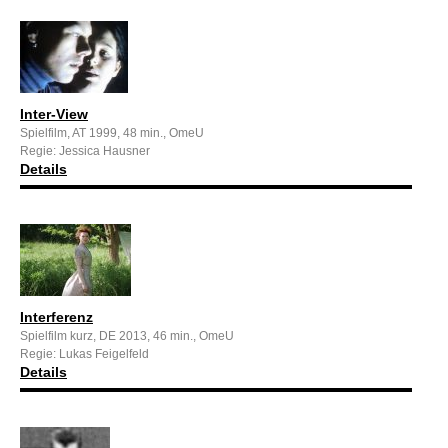
Inter-View
Spielfilm, AT 1999, 48 min., OmeU
Regie: Jessica Hausner
Details
Interferenz
Spielfilm kurz, DE 2013, 46 min., OmeU
Regie: Lukas Feigelfeld
Details