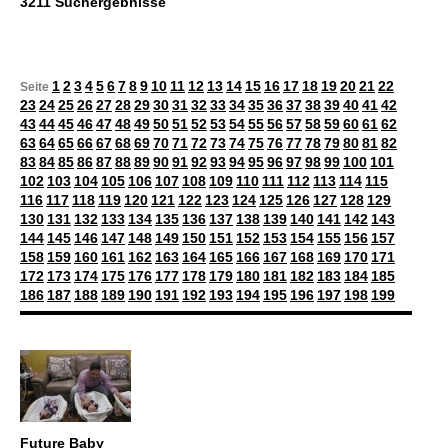
3211 Suchergebnisse
1
2
3
4
5
6
7
8
9
10
11
12
13
14
15
16
17
18
19
20
21
22
Seite
23
24
25
26
27
28
29
30
31
32
33
34
35
36
37
38
39
40
41
42
43
44
45
46
47
48
49
50
51
52
53
54
55
56
57
58
59
60
61
62
63
64
65
66
67
68
69
70
71
72
73
74
75
76
77
78
79
80
81
82
83
84
85
86
87
88
89
90
91
92
93
94
95
96
97
98
99
100
101
102
103
104
105
106
107
108
109
110
111
112
113
114
115
116
117
118
119
120
121
122
123
124
125
126
127
128
129
130
131
132
133
134
135
136
137
138
139
140
141
142
143
144
145
146
147
148
149
150
151
152
153
154
155
156
157
158
159
160
161
162
163
164
165
166
167
168
169
170
171
172
173
174
175
176
177
178
179
180
181
182
183
184
185
186
187
188
189
190
191
192
193
194
195
196
197
198
199
Future Baby