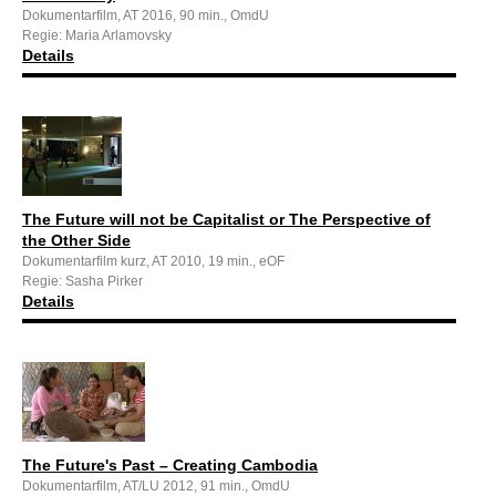
Dokumentarfilm, AT 2016, 90 min., OmdU
Regie: Maria Arlamovsky
Details
The Future will not be Capitalist or The Perspective of
the Other Side
Dokumentarfilm kurz, AT 2010, 19 min., eOF
Regie: Sasha Pirker
Details
The Future's Past – Creating Cambodia
Dokumentarfilm, AT/LU 2012, 91 min., OmdU