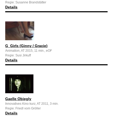
Regie: Susanne Brandstätter
Details
G_Girls (Ginny / Gracie)
Animation, AT 2015, 11 min., eOF
Regie: Susi Jirkuff
Details
Gaelle Obiegly
Innovatives Kino kurz, AT 2011, 3 min.
Regie: Friedl vom Gröller
Details