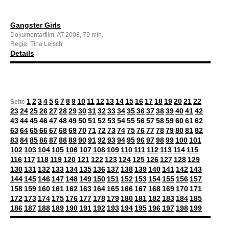
Gangster Girls
Dokumentarfilm, AT 2008, 79 min.
Regie: Tina Leisch
Details
1
2
3
4
5
6
7
8
9
10
11
12
13
14
15
16
17
18
19
20
21
22
Seite
23
24
25
26
27
28
29
30
31
32
33
34
35
36
37
38
39
40
41
42
43
44
45
46
47
48
49
50
51
52
53
54
55
56
57
58
59
60
61
62
63
64
65
66
67
68
69
70
71
72
73
74
75
76
77
78
79
80
81
82
83
84
85
86
87
88
89
90
91
92
93
94
95
96
97
98
99
100
101
102
103
104
105
106
107
108
109
110
111
112
113
114
115
116
117
118
119
120
121
122
123
124
125
126
127
128
129
130
131
132
133
134
135
136
137
138
139
140
141
142
143
144
145
146
147
148
149
150
151
152
153
154
155
156
157
158
159
160
161
162
163
164
165
166
167
168
169
170
171
172
173
174
175
176
177
178
179
180
181
182
183
184
185
186
187
188
189
190
191
192
193
194
195
196
197
198
199