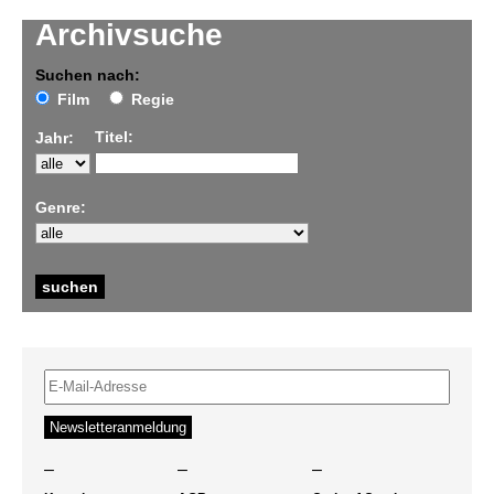
Archivsuche
Suchen nach:
Film
Regie
Titel:
Jahr:
Genre:
–
–
–