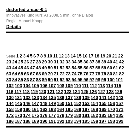
distorted areas~0.1
Innovatives Kino kurz, AT 2008, 5 min., ohne Dialog
Regie: Manuel Knapp
Details
1
2
3
4
5
6
7
8
9
10
11
12
13
14
15
16
17
18
19
20
21
22
Seite
23
24
25
26
27
28
29
30
31
32
33
34
35
36
37
38
39
40
41
42
43
44
45
46
47
48
49
50
51
52
53
54
55
56
57
58
59
60
61
62
63
64
65
66
67
68
69
70
71
72
73
74
75
76
77
78
79
80
81
82
83
84
85
86
87
88
89
90
91
92
93
94
95
96
97
98
99
100
101
102
103
104
105
106
107
108
109
110
111
112
113
114
115
116
117
118
119
120
121
122
123
124
125
126
127
128
129
130
131
132
133
134
135
136
137
138
139
140
141
142
143
144
145
146
147
148
149
150
151
152
153
154
155
156
157
158
159
160
161
162
163
164
165
166
167
168
169
170
171
172
173
174
175
176
177
178
179
180
181
182
183
184
185
186
187
188
189
190
191
192
193
194
195
196
197
198
199