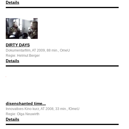
Details
DIRTY DAYS
Dokumentarfilm, AT 2009, 88 min., OmeU
Regie: Helmut Berger
Details
disenchanted time...
Innovatives Kino kurz, AT 2008, 33 min., fOmeU
Regie: Olga Neuwirth
Details