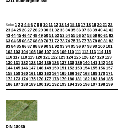
3211 Suchergebnisse
1
2
3
4
5
6
7
8
9
10
11
12
13
14
15
16
17
18
19
20
21
22
Seite
23
24
25
26
27
28
29
30
31
32
33
34
35
36
37
38
39
40
41
42
43
44
45
46
47
48
49
50
51
52
53
54
55
56
57
58
59
60
61
62
63
64
65
66
67
68
69
70
71
72
73
74
75
76
77
78
79
80
81
82
83
84
85
86
87
88
89
90
91
92
93
94
95
96
97
98
99
100
101
102
103
104
105
106
107
108
109
110
111
112
113
114
115
116
117
118
119
120
121
122
123
124
125
126
127
128
129
130
131
132
133
134
135
136
137
138
139
140
141
142
143
144
145
146
147
148
149
150
151
152
153
154
155
156
157
158
159
160
161
162
163
164
165
166
167
168
169
170
171
172
173
174
175
176
177
178
179
180
181
182
183
184
185
186
187
188
189
190
191
192
193
194
195
196
197
198
199
DIN 18035