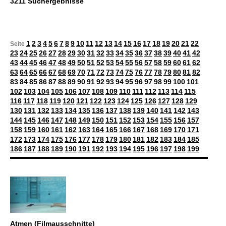
3211 Suchergebnisse
1
2
3
4
5
6
7
8
9
10
11
12
13
14
15
16
17
18
19
20
21
22
Seite
23
24
25
26
27
28
29
30
31
32
33
34
35
36
37
38
39
40
41
42
43
44
45
46
47
48
49
50
51
52
53
54
55
56
57
58
59
60
61
62
63
64
65
66
67
68
69
70
71
72
73
74
75
76
77
78
79
80
81
82
83
84
85
86
87
88
89
90
91
92
93
94
95
96
97
98
99
100
101
102
103
104
105
106
107
108
109
110
111
112
113
114
115
116
117
118
119
120
121
122
123
124
125
126
127
128
129
130
131
132
133
134
135
136
137
138
139
140
141
142
143
144
145
146
147
148
149
150
151
152
153
154
155
156
157
158
159
160
161
162
163
164
165
166
167
168
169
170
171
172
173
174
175
176
177
178
179
180
181
182
183
184
185
186
187
188
189
190
191
192
193
194
195
196
197
198
199
Atmen (Filmausschnitte)