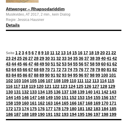
Attwenger – Rhapsodariddim
Musikvideo, AT 2017, 2 min., kein Dialog
Regie: Jessica Hausner
Details
1
2
3
4
5
6
7
8
9
10
11
12
13
14
15
16
17
18
19
20
21
22
Seite
23
24
25
26
27
28
29
30
31
32
33
34
35
36
37
38
39
40
41
42
43
44
45
46
47
48
49
50
51
52
53
54
55
56
57
58
59
60
61
62
63
64
65
66
67
68
69
70
71
72
73
74
75
76
77
78
79
80
81
82
83
84
85
86
87
88
89
90
91
92
93
94
95
96
97
98
99
100
101
102
103
104
105
106
107
108
109
110
111
112
113
114
115
116
117
118
119
120
121
122
123
124
125
126
127
128
129
130
131
132
133
134
135
136
137
138
139
140
141
142
143
144
145
146
147
148
149
150
151
152
153
154
155
156
157
158
159
160
161
162
163
164
165
166
167
168
169
170
171
172
173
174
175
176
177
178
179
180
181
182
183
184
185
186
187
188
189
190
191
192
193
194
195
196
197
198
199