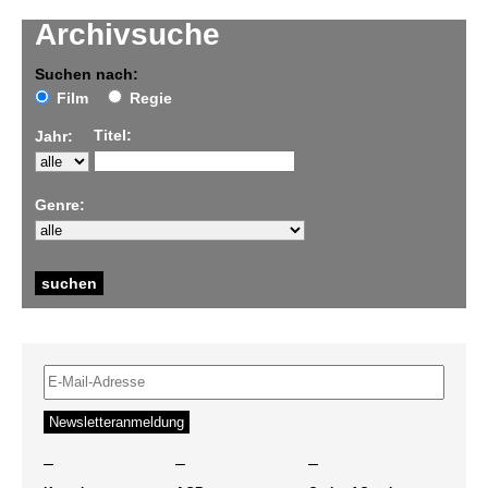
Archivsuche
Suchen nach:
Film
Regie
Titel:
Jahr:
Genre:
–
–
–