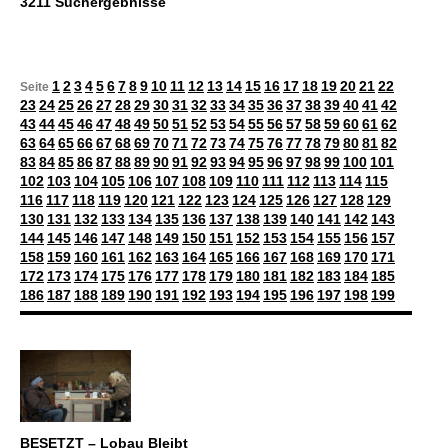
3211 Suchergebnisse
1
2
3
4
5
6
7
8
9
10
11
12
13
14
15
16
17
18
19
20
21
22
Seite
23
24
25
26
27
28
29
30
31
32
33
34
35
36
37
38
39
40
41
42
43
44
45
46
47
48
49
50
51
52
53
54
55
56
57
58
59
60
61
62
63
64
65
66
67
68
69
70
71
72
73
74
75
76
77
78
79
80
81
82
83
84
85
86
87
88
89
90
91
92
93
94
95
96
97
98
99
100
101
102
103
104
105
106
107
108
109
110
111
112
113
114
115
116
117
118
119
120
121
122
123
124
125
126
127
128
129
130
131
132
133
134
135
136
137
138
139
140
141
142
143
144
145
146
147
148
149
150
151
152
153
154
155
156
157
158
159
160
161
162
163
164
165
166
167
168
169
170
171
172
173
174
175
176
177
178
179
180
181
182
183
184
185
186
187
188
189
190
191
192
193
194
195
196
197
198
199
BESETZT – Lobau Bleibt