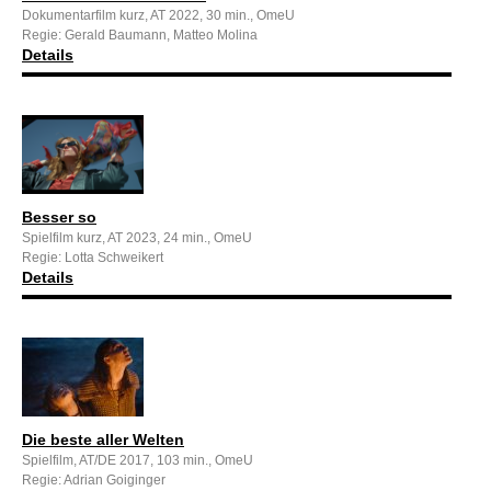
Dokumentarfilm kurz, AT 2022, 30 min., OmeU
Regie: Gerald Baumann, Matteo Molina
Details
Besser so
Spielfilm kurz, AT 2023, 24 min., OmeU
Regie: Lotta Schweikert
Details
Die beste aller Welten
Spielfilm, AT/DE 2017, 103 min., OmeU
Regie: Adrian Goiginger