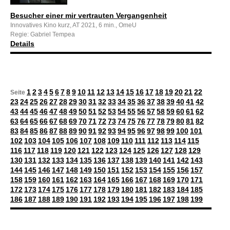
Besucher einer mir vertrauten Vergangenheit
Innovatives Kino kurz, AT 2021, 6 min., OmeU
Regie: Gabriel Tempea
Details
1
2
3
4
5
6
7
8
9
10
11
12
13
14
15
16
17
18
19
20
21
22
Seite
23
24
25
26
27
28
29
30
31
32
33
34
35
36
37
38
39
40
41
42
43
44
45
46
47
48
49
50
51
52
53
54
55
56
57
58
59
60
61
62
63
64
65
66
67
68
69
70
71
72
73
74
75
76
77
78
79
80
81
82
83
84
85
86
87
88
89
90
91
92
93
94
95
96
97
98
99
100
101
102
103
104
105
106
107
108
109
110
111
112
113
114
115
116
117
118
119
120
121
122
123
124
125
126
127
128
129
130
131
132
133
134
135
136
137
138
139
140
141
142
143
144
145
146
147
148
149
150
151
152
153
154
155
156
157
158
159
160
161
162
163
164
165
166
167
168
169
170
171
172
173
174
175
176
177
178
179
180
181
182
183
184
185
186
187
188
189
190
191
192
193
194
195
196
197
198
199