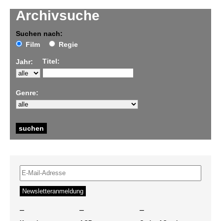
Archivsuche
Suchen nach:
Film
Regie
Titel:
Jahr:
Genre:
–
–
–