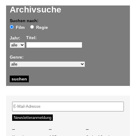
Archivsuche
Suchen nach:
Film
Regie
Titel:
Jahr:
Genre:
–
–
–