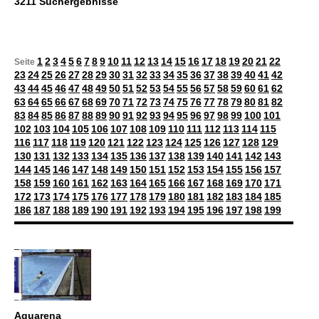
3211 Suchergebnisse
1
2
3
4
5
6
7
8
9
10
11
12
13
14
15
16
17
18
19
20
21
22
Seite
23
24
25
26
27
28
29
30
31
32
33
34
35
36
37
38
39
40
41
42
43
44
45
46
47
48
49
50
51
52
53
54
55
56
57
58
59
60
61
62
63
64
65
66
67
68
69
70
71
72
73
74
75
76
77
78
79
80
81
82
83
84
85
86
87
88
89
90
91
92
93
94
95
96
97
98
99
100
101
102
103
104
105
106
107
108
109
110
111
112
113
114
115
116
117
118
119
120
121
122
123
124
125
126
127
128
129
130
131
132
133
134
135
136
137
138
139
140
141
142
143
144
145
146
147
148
149
150
151
152
153
154
155
156
157
158
159
160
161
162
163
164
165
166
167
168
169
170
171
172
173
174
175
176
177
178
179
180
181
182
183
184
185
186
187
188
189
190
191
192
193
194
195
196
197
198
199
Aquarena