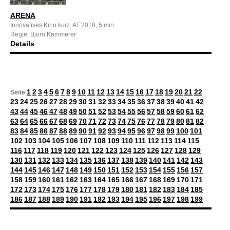
ARENA
Innovatives Kino kurz, AT 2018, 5 min.
Regie: Björn Kämmerer
Details
1
2
3
4
5
6
7
8
9
10
11
12
13
14
15
16
17
18
19
20
21
22
Seite
23
24
25
26
27
28
29
30
31
32
33
34
35
36
37
38
39
40
41
42
43
44
45
46
47
48
49
50
51
52
53
54
55
56
57
58
59
60
61
62
63
64
65
66
67
68
69
70
71
72
73
74
75
76
77
78
79
80
81
82
83
84
85
86
87
88
89
90
91
92
93
94
95
96
97
98
99
100
101
102
103
104
105
106
107
108
109
110
111
112
113
114
115
116
117
118
119
120
121
122
123
124
125
126
127
128
129
130
131
132
133
134
135
136
137
138
139
140
141
142
143
144
145
146
147
148
149
150
151
152
153
154
155
156
157
158
159
160
161
162
163
164
165
166
167
168
169
170
171
172
173
174
175
176
177
178
179
180
181
182
183
184
185
186
187
188
189
190
191
192
193
194
195
196
197
198
199