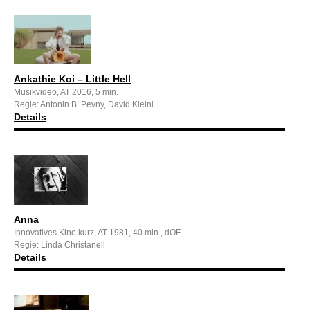
Ankathie Koi – Little Hell
Musikvideo, AT 2016, 5 min.
Regie: Antonin B. Pevny, David Kleinl
Details
Anna
Innovatives Kino kurz, AT 1981, 40 min., dOF
Regie: Linda Christanell
Details