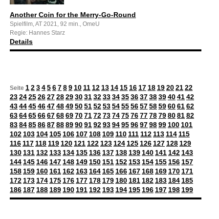
Another Coin for the Merry-Go-Round
Spielfilm, AT 2021, 92 min., OmeU
Regie: Hannes Starz
Details
1
2
3
4
5
6
7
8
9
10
11
12
13
14
15
16
17
18
19
20
21
22
Seite
23
24
25
26
27
28
29
30
31
32
33
34
35
36
37
38
39
40
41
42
43
44
45
46
47
48
49
50
51
52
53
54
55
56
57
58
59
60
61
62
63
64
65
66
67
68
69
70
71
72
73
74
75
76
77
78
79
80
81
82
83
84
85
86
87
88
89
90
91
92
93
94
95
96
97
98
99
100
101
102
103
104
105
106
107
108
109
110
111
112
113
114
115
116
117
118
119
120
121
122
123
124
125
126
127
128
129
130
131
132
133
134
135
136
137
138
139
140
141
142
143
144
145
146
147
148
149
150
151
152
153
154
155
156
157
158
159
160
161
162
163
164
165
166
167
168
169
170
171
172
173
174
175
176
177
178
179
180
181
182
183
184
185
186
187
188
189
190
191
192
193
194
195
196
197
198
199