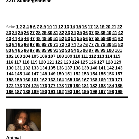
3211 Suchergebnisse
1
2
3
4
5
6
7
8
9
10
11
12
13
14
15
16
17
18
19
20
21
22
Seite
23
24
25
26
27
28
29
30
31
32
33
34
35
36
37
38
39
40
41
42
43
44
45
46
47
48
49
50
51
52
53
54
55
56
57
58
59
60
61
62
63
64
65
66
67
68
69
70
71
72
73
74
75
76
77
78
79
80
81
82
83
84
85
86
87
88
89
90
91
92
93
94
95
96
97
98
99
100
101
102
103
104
105
106
107
108
109
110
111
112
113
114
115
116
117
118
119
120
121
122
123
124
125
126
127
128
129
130
131
132
133
134
135
136
137
138
139
140
141
142
143
144
145
146
147
148
149
150
151
152
153
154
155
156
157
158
159
160
161
162
163
164
165
166
167
168
169
170
171
172
173
174
175
176
177
178
179
180
181
182
183
184
185
186
187
188
189
190
191
192
193
194
195
196
197
198
199
Animal