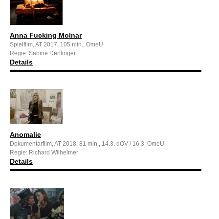
Anna Fucking Molnar
Spielfilm, AT 2017, 105 min., OmeU
Regie: Sabine Derflinger
Details
Anomalie
Dokumentarfilm, AT 2018, 81 min., 14.3. dOV / 16.3. OmeU
Regie: Richard Wilhelmer
Details