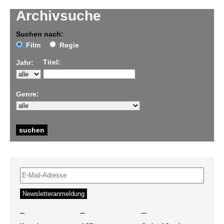
Archivsuche
Suchen nach:
Film
Regie
Titel:
Jahr:
Genre:
–
–
–