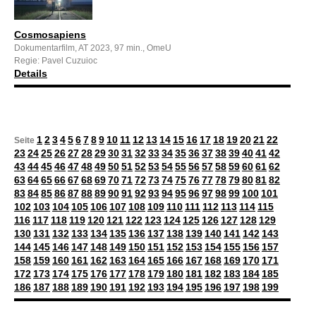
Cosmosapiens
Dokumentarfilm, AT 2023, 97 min., OmeU
Regie: Pavel Cuzuioc
Details
1
2
3
4
5
6
7
8
9
10
11
12
13
14
15
16
17
18
19
20
21
22
Seite
23
24
25
26
27
28
29
30
31
32
33
34
35
36
37
38
39
40
41
42
43
44
45
46
47
48
49
50
51
52
53
54
55
56
57
58
59
60
61
62
63
64
65
66
67
68
69
70
71
72
73
74
75
76
77
78
79
80
81
82
83
84
85
86
87
88
89
90
91
92
93
94
95
96
97
98
99
100
101
102
103
104
105
106
107
108
109
110
111
112
113
114
115
116
117
118
119
120
121
122
123
124
125
126
127
128
129
130
131
132
133
134
135
136
137
138
139
140
141
142
143
144
145
146
147
148
149
150
151
152
153
154
155
156
157
158
159
160
161
162
163
164
165
166
167
168
169
170
171
172
173
174
175
176
177
178
179
180
181
182
183
184
185
186
187
188
189
190
191
192
193
194
195
196
197
198
199