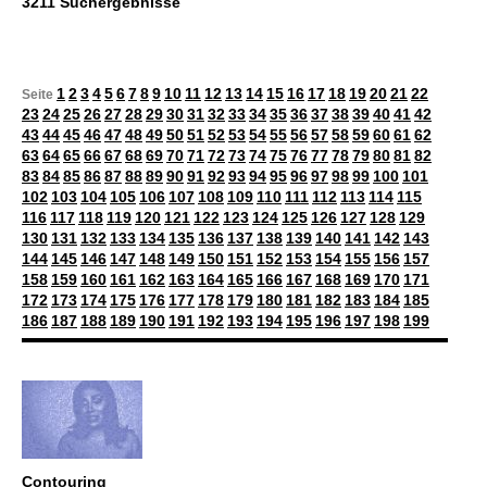
3211 Suchergebnisse
1
2
3
4
5
6
7
8
9
10
11
12
13
14
15
16
17
18
19
20
21
22
Seite
23
24
25
26
27
28
29
30
31
32
33
34
35
36
37
38
39
40
41
42
43
44
45
46
47
48
49
50
51
52
53
54
55
56
57
58
59
60
61
62
63
64
65
66
67
68
69
70
71
72
73
74
75
76
77
78
79
80
81
82
83
84
85
86
87
88
89
90
91
92
93
94
95
96
97
98
99
100
101
102
103
104
105
106
107
108
109
110
111
112
113
114
115
116
117
118
119
120
121
122
123
124
125
126
127
128
129
130
131
132
133
134
135
136
137
138
139
140
141
142
143
144
145
146
147
148
149
150
151
152
153
154
155
156
157
158
159
160
161
162
163
164
165
166
167
168
169
170
171
172
173
174
175
176
177
178
179
180
181
182
183
184
185
186
187
188
189
190
191
192
193
194
195
196
197
198
199
Contouring