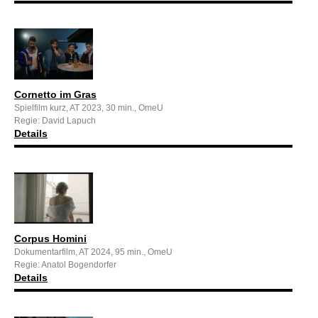
Cornetto im Gras
Spielfilm kurz, AT 2023, 30 min., OmeU
Regie: David Lapuch
Details
Corpus Homini
Dokumentarfilm, AT 2024, 95 min., OmeU
Regie: Anatol Bogendorfer
Details