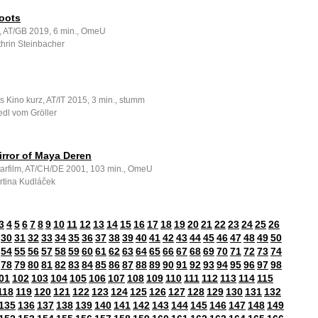
Boots
, AT/GB 2019, 6 min., OmeU
thrin Steinbacher
s Kino kurz, AT/IT 2015, 3 min., stumm
edl vom Gröller
irror of Maya Deren
rfilm, AT/CH/DE 2001, 103 min., OmeU
rtina Kudláček
3
4
5
6
7
8
9
10
11
12
13
14
15
16
17
18
19
20
21
22
23
24
25
26
30
31
32
33
34
35
36
37
38
39
40
41
42
43
44
45
46
47
48
49
50
54
55
56
57
58
59
60
61
62
63
64
65
66
67
68
69
70
71
72
73
74
78
79
80
81
82
83
84
85
86
87
88
89
90
91
92
93
94
95
96
97
98
01
102
103
104
105
106
107
108
109
110
111
112
113
114
115
118
119
120
121
122
123
124
125
126
127
128
129
130
131
132
135
136
137
138
139
140
141
142
143
144
145
146
147
148
149