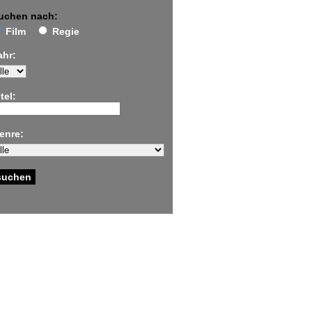
uchen nach:
Film
Regie
ahr:
tel:
enre: