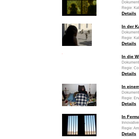
Dokumenta
Regie: Ka
Details
In der 
Dokumenta
Regie: Ka
Details
In die W
Dokumenta
Regie: Con
Details
In eine
Dokumenta
Regie: Erv
Details
In Ferm
Innovative
Regie: A
Details