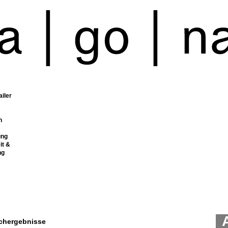
ailer
n
ung
it &
ng
chergebnisse