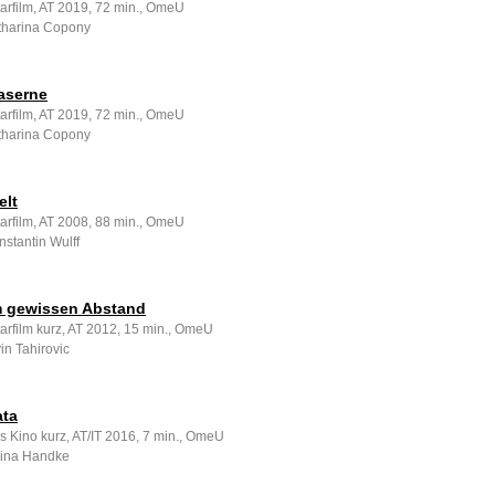
rfilm, AT 2019, 72 min., OmeU
tharina Copony
Kaserne
rfilm, AT 2019, 72 min., OmeU
tharina Copony
elt
rfilm, AT 2008, 88 min., OmeU
stantin Wulff
m gewissen Abstand
rfilm kurz, AT 2012, 15 min., OmeU
in Tahirovic
ata
s Kino kurz, AT/IT 2016, 7 min., OmeU
mina Handke