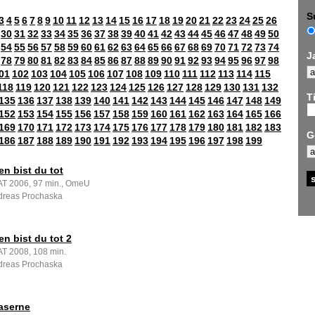
S
3
4
5
6
7
8
9
10
11
12
13
14
15
16
17
18
19
20
21
22
23
24
25
26
30
31
32
33
34
35
36
37
38
39
40
41
42
43
44
45
46
47
48
49
50
54
55
56
57
58
59
60
61
62
63
64
65
66
67
68
69
70
71
72
73
74
J
78
79
80
81
82
83
84
85
86
87
88
89
90
91
92
93
94
95
96
97
98
01
102
103
104
105
106
107
108
109
110
111
112
113
114
115
118
119
120
121
122
123
124
125
126
127
128
129
130
131
132
Ti
135
136
137
138
139
140
141
142
143
144
145
146
147
148
149
152
153
154
155
156
157
158
159
160
161
162
163
164
165
166
169
170
171
172
173
174
175
176
177
178
179
180
181
182
183
G
186
187
188
189
190
191
192
193
194
195
196
197
198
199
en bist du tot
 AT 2006, 97 min., OmeU
dreas Prochaska
en bist du tot 2
 AT 2008, 108 min.
dreas Prochaska
Kaserne