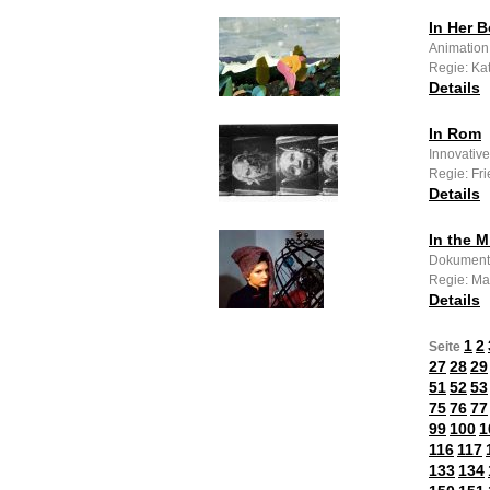
In Her 
Animation
Regie: Ka
Details
In Rom
Innovative
Regie: Fri
Details
In the M
Dokumenta
Regie: Ma
Details
1
2
Seite
27
28
29
51
52
53
75
76
77
99
100
1
116
117
133
134