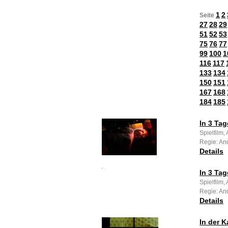
1
2
Seite
27
28
29
51
52
53
75
76
77
99
100
1
116
117
133
134
150
151
167
168
184
185
In 3 Tag
Spielfilm,
Regie: An
Details
In 3 Tag
Spielfilm,
Regie: An
Details
In der 