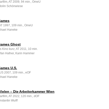
rfilm, AT 2009, 94 min., OmeU
idolin Schönwiese
Games
, AT 1997, 109 min., OmeU
chael Haneke
Games Ghost
s Kino kurz, AT 2011, 10 min.
efan Hafner, Karin Hammer
ames U.S.
 US 2007, 109 min., eOF
chael Haneke
Vielen – Die Arbeiterkammer Wien
rfilm, AT 2022, 120 min., dOF
stantin Wulff