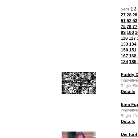
1
2
Seite
27
28
29
51
52
53
75
76
77
99
100
1
116
117
133
134
150
151
167
168
184
185
Fuddy 
Innovative
Regie: Sie
Details
Eine Fu
Innovative
Regie: Jör
Details
Die fün