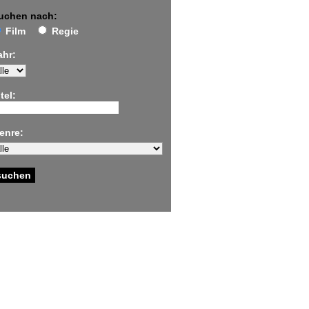
uchen nach:
Film
Regie
ahr:
tel:
enre: