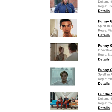
Dokumenta
Regie: Fr
Details
Funny 
Spielfilm
Regie: Mi
Details
Funny 
Innovative
Regie: St
Details
Funny G
Spielfilm,
Regie: Mi
Details
Für die 
Dokumenta
Regie: Con
Details