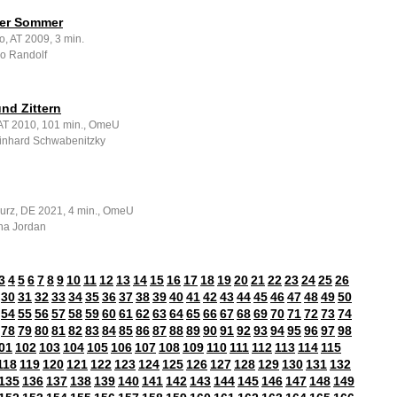
er Sommer
, AT 2009, 3 min.
go Randolf
nd Zittern
, AT 2010, 101 min., OmeU
inhard Schwabenitzky
kurz, DE 2021, 4 min., OmeU
na Jordan
3
4
5
6
7
8
9
10
11
12
13
14
15
16
17
18
19
20
21
22
23
24
25
26
30
31
32
33
34
35
36
37
38
39
40
41
42
43
44
45
46
47
48
49
50
54
55
56
57
58
59
60
61
62
63
64
65
66
67
68
69
70
71
72
73
74
78
79
80
81
82
83
84
85
86
87
88
89
90
91
92
93
94
95
96
97
98
01
102
103
104
105
106
107
108
109
110
111
112
113
114
115
118
119
120
121
122
123
124
125
126
127
128
129
130
131
132
135
136
137
138
139
140
141
142
143
144
145
146
147
148
149