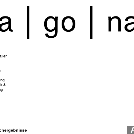
ailer
n
ung
it &
ng
chergebnisse