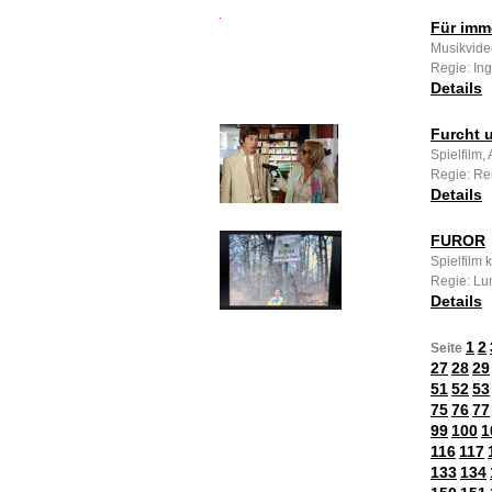
Für imm
Musikvideo
Regie: In
Details
Furcht u
Spielfilm
Regie: Re
Details
FUROR
Spielfilm 
Regie: Lu
Details
1
2
Seite
27
28
29
51
52
53
75
76
77
99
100
1
116
117
133
134