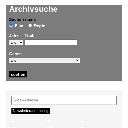
Archivsuche
Suchen nach:
Film
Regie
Titel:
Jahr:
Genre:
–
–
–