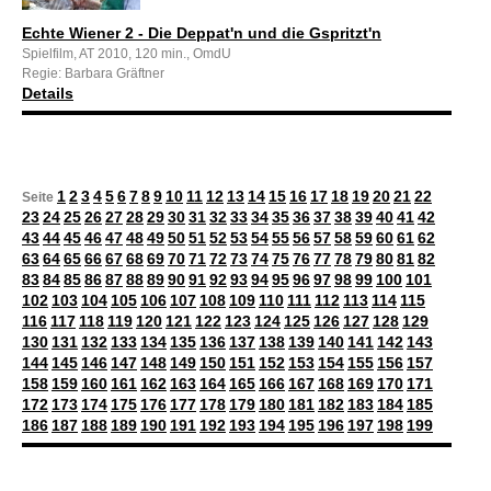
Echte Wiener 2 - Die Deppat'n und die Gspritzt'n
Spielfilm, AT 2010, 120 min., OmdU
Regie: Barbara Gräftner
Details
1
2
3
4
5
6
7
8
9
10
11
12
13
14
15
16
17
18
19
20
21
22
Seite
23
24
25
26
27
28
29
30
31
32
33
34
35
36
37
38
39
40
41
42
43
44
45
46
47
48
49
50
51
52
53
54
55
56
57
58
59
60
61
62
63
64
65
66
67
68
69
70
71
72
73
74
75
76
77
78
79
80
81
82
83
84
85
86
87
88
89
90
91
92
93
94
95
96
97
98
99
100
101
102
103
104
105
106
107
108
109
110
111
112
113
114
115
116
117
118
119
120
121
122
123
124
125
126
127
128
129
130
131
132
133
134
135
136
137
138
139
140
141
142
143
144
145
146
147
148
149
150
151
152
153
154
155
156
157
158
159
160
161
162
163
164
165
166
167
168
169
170
171
172
173
174
175
176
177
178
179
180
181
182
183
184
185
186
187
188
189
190
191
192
193
194
195
196
197
198
199