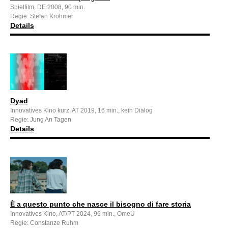
Spielfilm, DE 2008, 90 min.
Regie: Stefan Krohmer
Details
Dyad
Innovatives Kino kurz, AT 2019, 16 min., kein Dialog
Regie: Jung An Tagen
Details
È a questo punto che nasce il bisogno di fare storia
Innovatives Kino, AT/PT 2024, 96 min., OmeU
Regie: Constanze Ruhm