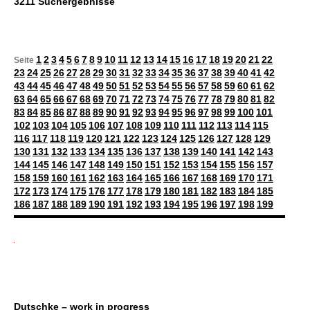
3211 Suchergebnisse
1
2
3
4
5
6
7
8
9
10
11
12
13
14
15
16
17
18
19
20
21
22
Seite
23
24
25
26
27
28
29
30
31
32
33
34
35
36
37
38
39
40
41
42
43
44
45
46
47
48
49
50
51
52
53
54
55
56
57
58
59
60
61
62
63
64
65
66
67
68
69
70
71
72
73
74
75
76
77
78
79
80
81
82
83
84
85
86
87
88
89
90
91
92
93
94
95
96
97
98
99
100
101
102
103
104
105
106
107
108
109
110
111
112
113
114
115
116
117
118
119
120
121
122
123
124
125
126
127
128
129
130
131
132
133
134
135
136
137
138
139
140
141
142
143
144
145
146
147
148
149
150
151
152
153
154
155
156
157
158
159
160
161
162
163
164
165
166
167
168
169
170
171
172
173
174
175
176
177
178
179
180
181
182
183
184
185
186
187
188
189
190
191
192
193
194
195
196
197
198
199
Dutschke – work in progress