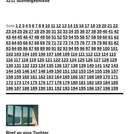
3211 Suchergebnisse
1
2
3
4
5
6
7
8
9
10
11
12
13
14
15
16
17
18
19
20
21
22
Seite
23
24
25
26
27
28
29
30
31
32
33
34
35
36
37
38
39
40
41
42
43
44
45
46
47
48
49
50
51
52
53
54
55
56
57
58
59
60
61
62
63
64
65
66
67
68
69
70
71
72
73
74
75
76
77
78
79
80
81
82
83
84
85
86
87
88
89
90
91
92
93
94
95
96
97
98
99
100
101
102
103
104
105
106
107
108
109
110
111
112
113
114
115
116
117
118
119
120
121
122
123
124
125
126
127
128
129
130
131
132
133
134
135
136
137
138
139
140
141
142
143
144
145
146
147
148
149
150
151
152
153
154
155
156
157
158
159
160
161
162
163
164
165
166
167
168
169
170
171
172
173
174
175
176
177
178
179
180
181
182
183
184
185
186
187
188
189
190
191
192
193
194
195
196
197
198
199
Brief an eine Tochter