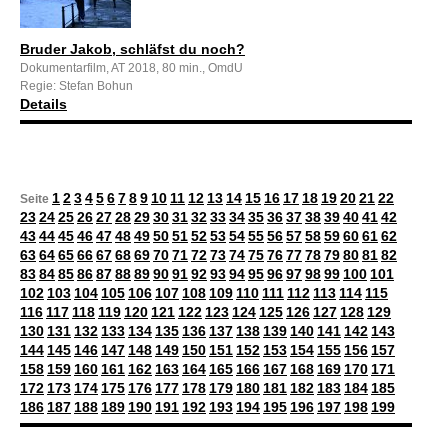
Bruder Jakob, schläfst du noch?
Dokumentarfilm, AT 2018, 80 min., OmdU
Regie: Stefan Bohun
Details
1
2
3
4
5
6
7
8
9
10
11
12
13
14
15
16
17
18
19
20
21
22
Seite
23
24
25
26
27
28
29
30
31
32
33
34
35
36
37
38
39
40
41
42
43
44
45
46
47
48
49
50
51
52
53
54
55
56
57
58
59
60
61
62
63
64
65
66
67
68
69
70
71
72
73
74
75
76
77
78
79
80
81
82
83
84
85
86
87
88
89
90
91
92
93
94
95
96
97
98
99
100
101
102
103
104
105
106
107
108
109
110
111
112
113
114
115
116
117
118
119
120
121
122
123
124
125
126
127
128
129
130
131
132
133
134
135
136
137
138
139
140
141
142
143
144
145
146
147
148
149
150
151
152
153
154
155
156
157
158
159
160
161
162
163
164
165
166
167
168
169
170
171
172
173
174
175
176
177
178
179
180
181
182
183
184
185
186
187
188
189
190
191
192
193
194
195
196
197
198
199