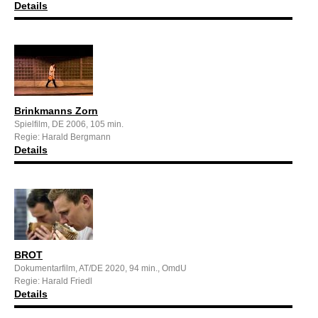
Details
Brinkmanns Zorn
Spielfilm, DE 2006, 105 min.
Regie: Harald Bergmann
Details
BROT
Dokumentarfilm, AT/DE 2020, 94 min., OmdU
Regie: Harald Friedl
Details