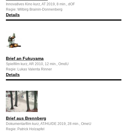
Innovatives Kino kurz, AT 2019, 8 min., dOF
Regie: Wilbirg Brainin-Donnenberg
Details
Brief an Fukuyama
Spielfilm kurz, AR 2010, 12 min., OmdU
Regie: Lukas Valenta Rinner
Details
Brief aus Brennberg
Dokumentarfilm kurz, AT/HU/DE 2019, 28 min., OmeU
Regie: Patrick Holzapfel