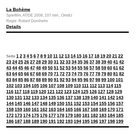
La Bohème
Spielfilm, AT/DE 2008, 107 min., OmdU
Regie: Robert Dornhelm
Details
1
2
3
4
5
6
7
8
9
10
11
12
13
14
15
16
17
18
19
20
21
22
Seite
23
24
25
26
27
28
29
30
31
32
33
34
35
36
37
38
39
40
41
42
43
44
45
46
47
48
49
50
51
52
53
54
55
56
57
58
59
60
61
62
63
64
65
66
67
68
69
70
71
72
73
74
75
76
77
78
79
80
81
82
83
84
85
86
87
88
89
90
91
92
93
94
95
96
97
98
99
100
101
102
103
104
105
106
107
108
109
110
111
112
113
114
115
116
117
118
119
120
121
122
123
124
125
126
127
128
129
130
131
132
133
134
135
136
137
138
139
140
141
142
143
144
145
146
147
148
149
150
151
152
153
154
155
156
157
158
159
160
161
162
163
164
165
166
167
168
169
170
171
172
173
174
175
176
177
178
179
180
181
182
183
184
185
186
187
188
189
190
191
192
193
194
195
196
197
198
199