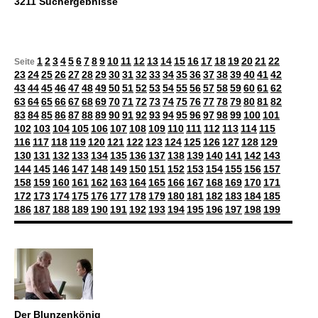
3211 Suchergebnisse
1
2
3
4
5
6
7
8
9
10
11
12
13
14
15
16
17
18
19
20
21
22
Seite
23
24
25
26
27
28
29
30
31
32
33
34
35
36
37
38
39
40
41
42
43
44
45
46
47
48
49
50
51
52
53
54
55
56
57
58
59
60
61
62
63
64
65
66
67
68
69
70
71
72
73
74
75
76
77
78
79
80
81
82
83
84
85
86
87
88
89
90
91
92
93
94
95
96
97
98
99
100
101
102
103
104
105
106
107
108
109
110
111
112
113
114
115
116
117
118
119
120
121
122
123
124
125
126
127
128
129
130
131
132
133
134
135
136
137
138
139
140
141
142
143
144
145
146
147
148
149
150
151
152
153
154
155
156
157
158
159
160
161
162
163
164
165
166
167
168
169
170
171
172
173
174
175
176
177
178
179
180
181
182
183
184
185
186
187
188
189
190
191
192
193
194
195
196
197
198
199
Der Blunzenkönig