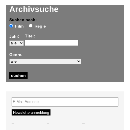
Archivsuche
Suchen nach:
Film
Regie
Titel:
Jahr:
Genre:
–
–
–