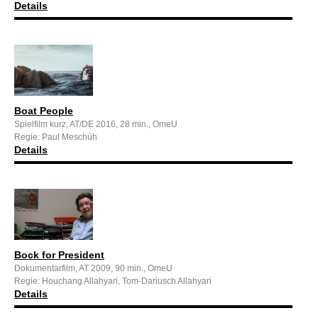
Details
Boat People
Spielfilm kurz, AT/DE 2016, 28 min., OmeU
Regie: Paul Meschùh
Details
Bock for President
Dokumentarfilm, AT 2009, 90 min., OmeU
Regie: Houchang Allahyari, Tom-Dariusch Allahyari
Details