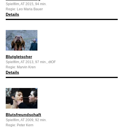
Spielfilm, AT 2015, 94 min.
Regie: Leo Maria Bauer
Details
Blutgletscher
Spielfilm, AT 2013, 97 min., dtOF
Regie: Marvin Kren
Details
Blutsfreundschaft
Spielfilm, AT 2009, 92 min.
Regie: Peter Kern