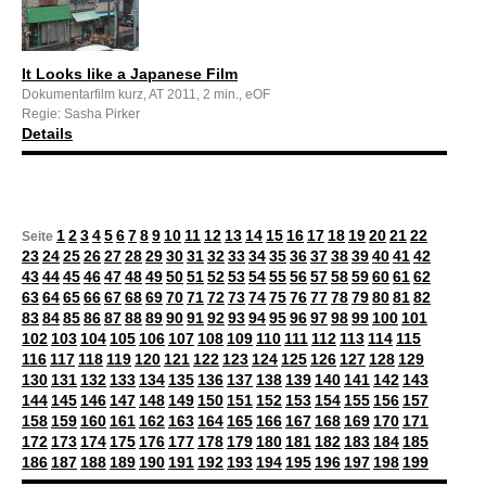
It Looks like a Japanese Film
Dokumentarfilm kurz, AT 2011, 2 min., eOF
Regie: Sasha Pirker
Details
1
2
3
4
5
6
7
8
9
10
11
12
13
14
15
16
17
18
19
20
21
22
Seite
23
24
25
26
27
28
29
30
31
32
33
34
35
36
37
38
39
40
41
42
43
44
45
46
47
48
49
50
51
52
53
54
55
56
57
58
59
60
61
62
63
64
65
66
67
68
69
70
71
72
73
74
75
76
77
78
79
80
81
82
83
84
85
86
87
88
89
90
91
92
93
94
95
96
97
98
99
100
101
102
103
104
105
106
107
108
109
110
111
112
113
114
115
116
117
118
119
120
121
122
123
124
125
126
127
128
129
130
131
132
133
134
135
136
137
138
139
140
141
142
143
144
145
146
147
148
149
150
151
152
153
154
155
156
157
158
159
160
161
162
163
164
165
166
167
168
169
170
171
172
173
174
175
176
177
178
179
180
181
182
183
184
185
186
187
188
189
190
191
192
193
194
195
196
197
198
199