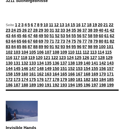
3211 Suchergebnisse
1
2
3
4
5
6
7
8
9
10
11
12
13
14
15
16
17
18
19
20
21
22
Seite
23
24
25
26
27
28
29
30
31
32
33
34
35
36
37
38
39
40
41
42
43
44
45
46
47
48
49
50
51
52
53
54
55
56
57
58
59
60
61
62
63
64
65
66
67
68
69
70
71
72
73
74
75
76
77
78
79
80
81
82
83
84
85
86
87
88
89
90
91
92
93
94
95
96
97
98
99
100
101
102
103
104
105
106
107
108
109
110
111
112
113
114
115
116
117
118
119
120
121
122
123
124
125
126
127
128
129
130
131
132
133
134
135
136
137
138
139
140
141
142
143
144
145
146
147
148
149
150
151
152
153
154
155
156
157
158
159
160
161
162
163
164
165
166
167
168
169
170
171
172
173
174
175
176
177
178
179
180
181
182
183
184
185
186
187
188
189
190
191
192
193
194
195
196
197
198
199
Invisible Hands