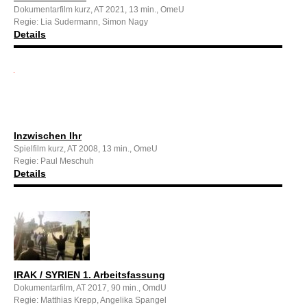
Dokumentarfilm kurz, AT 2021, 13 min., OmeU
Regie: Lia Sudermann, Simon Nagy
Details
Inzwischen Ihr
Spielfilm kurz, AT 2008, 13 min., OmeU
Regie: Paul Meschuh
Details
IRAK / SYRIEN 1. Arbeitsfassung
Dokumentarfilm, AT 2017, 90 min., OmdU
Regie: Matthias Krepp, Angelika Spangel