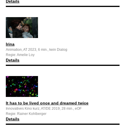
Details
Irina
Animation, AT 2023, 6 min., kein Dialog
Regie: Amelie Loy
Details
It has to be lived once and dreamed twice
Innovatives Kino kurz, AT/DE 2019, 28 min., eOF
Regie: Rainer Kohlberger
Details