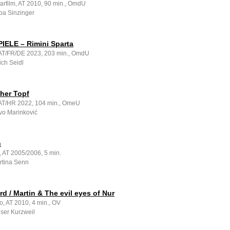
rfilm, AT 2010, 90 min., OmdU
ba Sinzinger
IELE – Rimini Sparta
, AT/FR/DE 2023, 203 min., OmdU
ich Seidl
her Topf
, AT/HR 2022, 104 min., OmeU
vo Marinković
n
, AT 2005/2006, 5 min.
rtina Senn
d / Martin & The evil eyes of Nur
o, AT 2010, 4 min., OV
iser Kurzweil