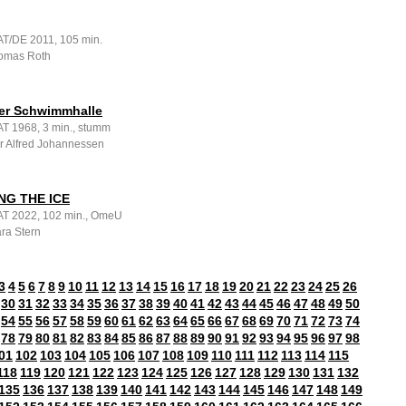
 AT/DE 2011, 105 min.
omas Roth
er Schwimmhalle
 AT 1968, 3 min., stumm
ar Alfred Johannessen
NG THE ICE
, AT 2022, 102 min., OmeU
ara Stern
3
4
5
6
7
8
9
10
11
12
13
14
15
16
17
18
19
20
21
22
23
24
25
26
30
31
32
33
34
35
36
37
38
39
40
41
42
43
44
45
46
47
48
49
50
54
55
56
57
58
59
60
61
62
63
64
65
66
67
68
69
70
71
72
73
74
78
79
80
81
82
83
84
85
86
87
88
89
90
91
92
93
94
95
96
97
98
01
102
103
104
105
106
107
108
109
110
111
112
113
114
115
118
119
120
121
122
123
124
125
126
127
128
129
130
131
132
135
136
137
138
139
140
141
142
143
144
145
146
147
148
149