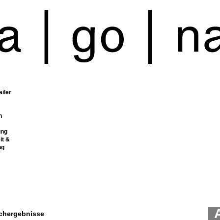
ailer
n
ung
it &
ng
chergebnisse