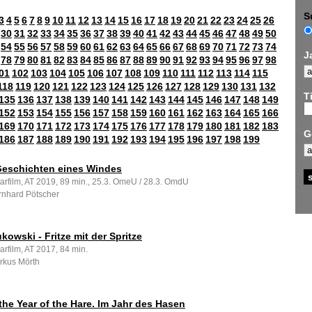
S
3
4
5
6
7
8
9
10
11
12
13
14
15
16
17
18
19
20
21
22
23
24
25
26
30
31
32
33
34
35
36
37
38
39
40
41
42
43
44
45
46
47
48
49
50
54
55
56
57
58
59
60
61
62
63
64
65
66
67
68
69
70
71
72
73
74
J
78
79
80
81
82
83
84
85
86
87
88
89
90
91
92
93
94
95
96
97
98
01
102
103
104
105
106
107
108
109
110
111
112
113
114
115
118
119
120
121
122
123
124
125
126
127
128
129
130
131
132
Ti
135
136
137
138
139
140
141
142
143
144
145
146
147
148
149
152
153
154
155
156
157
158
159
160
161
162
163
164
165
166
169
170
171
172
173
174
175
176
177
178
179
180
181
182
183
G
186
187
188
189
190
191
192
193
194
195
196
197
198
199
Geschichten eines Windes
rfilm, AT 2019, 89 min., 25.3. OmeU / 28.3. OmdU
rnhard Pötscher
kowski - Fritze mit der Spritze
rfilm, AT 2017, 84 min.
rkus Mörth
the Year of the Hare. Im Jahr des Hasen