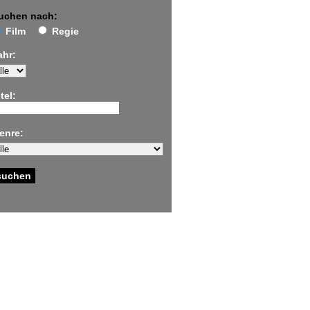
uchen nach:
Film
Regie
ahr:
tel:
enre: