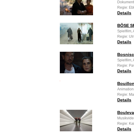
Dokumenta
Regie: Eb
Details
BÖSE SP
Spielfilm
Regie: Ulr
Details
Bosnisc
Spielfilm
Regie: Pa
Details
Bouillo
Animation
Regie: Ma
Details
Boulevar
Musikvide
Regie: Ka
Details