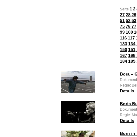
1
2
Seite
27
28
29
51
52
53
75
76
77
99
100
1
116
117
133
134
150
151
167
168
184
185
Bora – 
Dokumenta
Regie: Be
Details
Boris Bu
Dokumenta
Regie: Ma
Details
Born in 