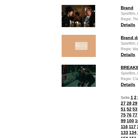
Brand
Spielfilm,
Regie: Th
Details
Brand d
Spielfilm,
Regie: Id
Details
BREAKI
Spielfilm
Regie: Cl
Details
1
2
Seite
27
28
29
51
52
53
75
76
77
99
100
1
116
117
133
134