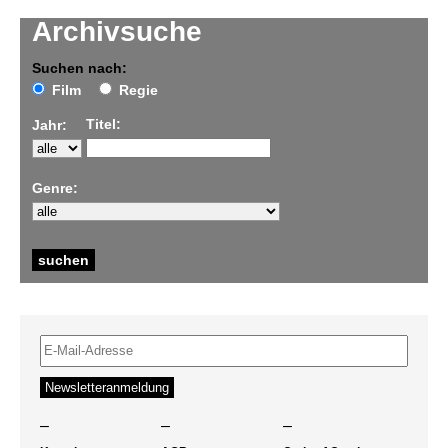
Archivsuche
Suchen nach:
Film
Regie
Titel:
Jahr:
Genre:
–
–
–