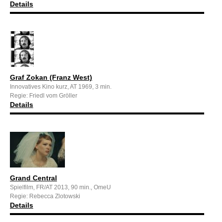
Details
Graf Zokan (Franz West)
Innovatives Kino kurz, AT 1969, 3 min.
Regie: Friedl vom Gröller
Details
Grand Central
Spielfilm, FR/AT 2013, 90 min., OmeU
Regie: Rebecca Zlotowski
Details