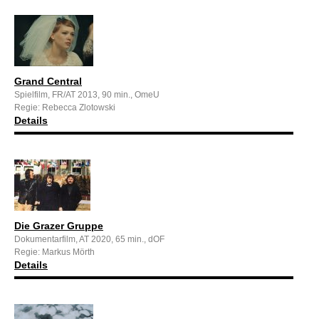
Grand Central
Spielfilm, FR/AT 2013, 90 min., OmeU
Regie: Rebecca Zlotowski
Details
Die Grazer Gruppe
Dokumentarfilm, AT 2020, 65 min., dOF
Regie: Markus Mörth
Details