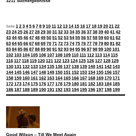
3211 Suchergebnisse
1
2
3
4
5
6
7
8
9
10
11
12
13
14
15
16
17
18
19
20
21
22
Seite
23
24
25
26
27
28
29
30
31
32
33
34
35
36
37
38
39
40
41
42
43
44
45
46
47
48
49
50
51
52
53
54
55
56
57
58
59
60
61
62
63
64
65
66
67
68
69
70
71
72
73
74
75
76
77
78
79
80
81
82
83
84
85
86
87
88
89
90
91
92
93
94
95
96
97
98
99
100
101
102
103
104
105
106
107
108
109
110
111
112
113
114
115
116
117
118
119
120
121
122
123
124
125
126
127
128
129
130
131
132
133
134
135
136
137
138
139
140
141
142
143
144
145
146
147
148
149
150
151
152
153
154
155
156
157
158
159
160
161
162
163
164
165
166
167
168
169
170
171
172
173
174
175
176
177
178
179
180
181
182
183
184
185
186
187
188
189
190
191
192
193
194
195
196
197
198
199
Good Wilson – Till We Meet Again