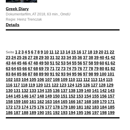
Greek Diary
Dokumentarfilm, AT 2018, 63 min., OmdU
Regie: Heinz Trenczak
Details
1
2
3
4
5
6
7
8
9
10
11
12
13
14
15
16
17
18
19
20
21
22
Seite
23
24
25
26
27
28
29
30
31
32
33
34
35
36
37
38
39
40
41
42
43
44
45
46
47
48
49
50
51
52
53
54
55
56
57
58
59
60
61
62
63
64
65
66
67
68
69
70
71
72
73
74
75
76
77
78
79
80
81
82
83
84
85
86
87
88
89
90
91
92
93
94
95
96
97
98
99
100
101
102
103
104
105
106
107
108
109
110
111
112
113
114
115
116
117
118
119
120
121
122
123
124
125
126
127
128
129
130
131
132
133
134
135
136
137
138
139
140
141
142
143
144
145
146
147
148
149
150
151
152
153
154
155
156
157
158
159
160
161
162
163
164
165
166
167
168
169
170
171
172
173
174
175
176
177
178
179
180
181
182
183
184
185
186
187
188
189
190
191
192
193
194
195
196
197
198
199