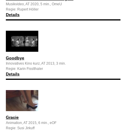
Musikvideo, AT 2020, 5 min., OmeU
Regie: Rupert Höller
Details
Goodbye
Innovatives Kino kurz, AT 2013, 3 min.
Regie: Karin Fisslthaler
Details
Gracie
Animation, AT 2015, 6 min., eOF
Regie: Susi Jirkuff