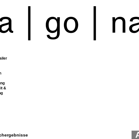
ailer
n
ung
it &
ng
chergebnisse