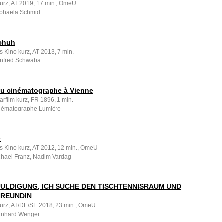
kurz, AT 2019, 17 min., OmeU
aphaela Schmid
chuh
s Kino kurz, AT 2013, 7 min.
anfred Schwaba
du cinématographe à Vienne
rfilm kurz, FR 1896, 1 min.
nématographe Lumière
e
es Kino kurz, AT 2012, 12 min., OmeU
chael Franz, Nadim Vardag
ULDIGUNG, ICH SUCHE DEN TISCHTENNISRAUM UND
FREUNDIN
 kurz, AT/DE/SE 2018, 23 min., OmeU
rnhard Wenger