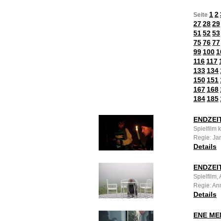
1
2
Seite
27
28
29
51
52
53
75
76
77
99
100
1
116
117
133
134
150
151
167
168
184
185
ENDZEI
Spielfilm 
Regie: Ja
Details
ENDZEIT
Spielfilm,
Regie: An
Details
ENE ME