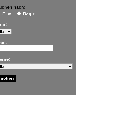
uchen nach:
Film
Regie
ahr:
tel:
enre: