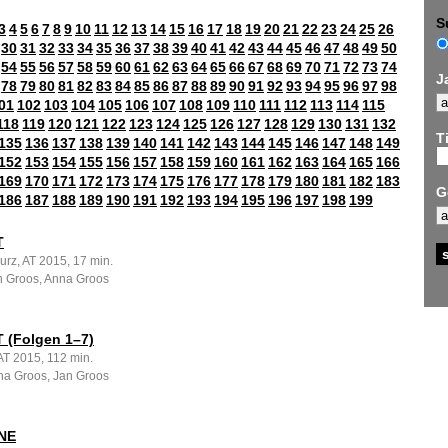
S
3
4
5
6
7
8
9
10
11
12
13
14
15
16
17
18
19
20
21
22
23
24
25
26
30
31
32
33
34
35
36
37
38
39
40
41
42
43
44
45
46
47
48
49
50
54
55
56
57
58
59
60
61
62
63
64
65
66
67
68
69
70
71
72
73
74
J
78
79
80
81
82
83
84
85
86
87
88
89
90
91
92
93
94
95
96
97
98
01
102
103
104
105
106
107
108
109
110
111
112
113
114
115
118
119
120
121
122
123
124
125
126
127
128
129
130
131
132
Ti
135
136
137
138
139
140
141
142
143
144
145
146
147
148
149
152
153
154
155
156
157
158
159
160
161
162
163
164
165
166
169
170
171
172
173
174
175
176
177
178
179
180
181
182
183
G
186
187
188
189
190
191
192
193
194
195
196
197
198
199
T
kurz, AT 2015, 17 min.
n Groos, Anna Groos
 (Folgen 1–7)
 AT 2015, 112 min.
na Groos, Jan Groos
NE