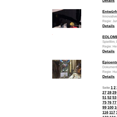
Details
Entwürf
Innovative
Regie: Ju
Details
EOLOM
Spielfilm
Regie: H
Details
Epicent
Dokumenta
Regie: Hu
Details
1
2
Seite
27
28
29
51
52
53
75
76
77
99
100
1
116
117