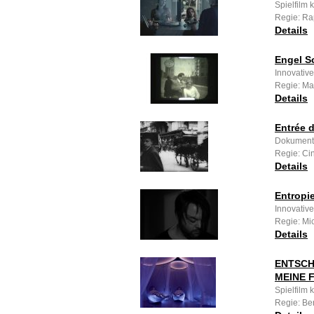
Spielfilm 
Regie: R
Details
Engel S
Innovative
Regie: M
Details
Entrée 
Dokumenta
Regie: Ci
Details
Entropi
Innovativ
Regie: Mi
Details
ENTSCH
MEINE 
Spielfilm
Regie: Be