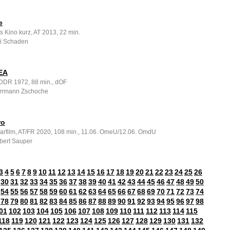
e
s Kino kurz, AT 2013, 22 min.
ri Schaden
EA
, DDR 1972, 88 min., dOF
errmann Zschoche
ro
rfilm, AT/FR 2020, 108 min., 11.06. OmeU/12.06. OmdU
bert Sauper
3
4
5
6
7
8
9
10
11
12
13
14
15
16
17
18
19
20
21
22
23
24
25
26
30
31
32
33
34
35
36
37
38
39
40
41
42
43
44
45
46
47
48
49
50
54
55
56
57
58
59
60
61
62
63
64
65
66
67
68
69
70
71
72
73
74
78
79
80
81
82
83
84
85
86
87
88
89
90
91
92
93
94
95
96
97
98
01
102
103
104
105
106
107
108
109
110
111
112
113
114
115
118
119
120
121
122
123
124
125
126
127
128
129
130
131
132