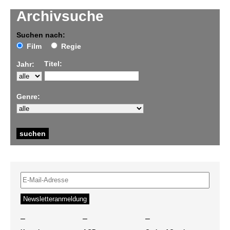
Archivsuche
Suchen nach:
Film
Regie
Titel:
Jahr:
Genre:
–
–
–