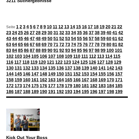
3211 Suchergebnisse
1
2
3
4
5
6
7
8
9
10
11
12
13
14
15
16
17
18
19
20
21
22
Seite
23
24
25
26
27
28
29
30
31
32
33
34
35
36
37
38
39
40
41
42
43
44
45
46
47
48
49
50
51
52
53
54
55
56
57
58
59
60
61
62
63
64
65
66
67
68
69
70
71
72
73
74
75
76
77
78
79
80
81
82
83
84
85
86
87
88
89
90
91
92
93
94
95
96
97
98
99
100
101
102
103
104
105
106
107
108
109
110
111
112
113
114
115
116
117
118
119
120
121
122
123
124
125
126
127
128
129
130
131
132
133
134
135
136
137
138
139
140
141
142
143
144
145
146
147
148
149
150
151
152
153
154
155
156
157
158
159
160
161
162
163
164
165
166
167
168
169
170
171
172
173
174
175
176
177
178
179
180
181
182
183
184
185
186
187
188
189
190
191
192
193
194
195
196
197
198
199
Kick Out Your Boss