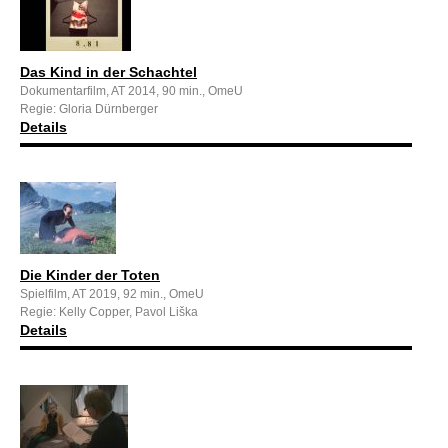
Das Kind in der Schachtel
Dokumentarfilm, AT 2014, 90 min., OmeU
Regie: Gloria Dürnberger
Details
Die Kinder der Toten
Spielfilm, AT 2019, 92 min., OmeU
Regie: Kelly Copper, Pavol Liška
Details