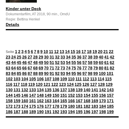
Kinder unter Deck
Dokumentarfilm, AT 2018, 90 min., OmdU
Regie: Bettina Henkel
Details
1
2
3
4
5
6
7
8
9
10
11
12
13
14
15
16
17
18
19
20
21
22
Seite
23
24
25
26
27
28
29
30
31
32
33
34
35
36
37
38
39
40
41
42
43
44
45
46
47
48
49
50
51
52
53
54
55
56
57
58
59
60
61
62
63
64
65
66
67
68
69
70
71
72
73
74
75
76
77
78
79
80
81
82
83
84
85
86
87
88
89
90
91
92
93
94
95
96
97
98
99
100
101
102
103
104
105
106
107
108
109
110
111
112
113
114
115
116
117
118
119
120
121
122
123
124
125
126
127
128
129
130
131
132
133
134
135
136
137
138
139
140
141
142
143
144
145
146
147
148
149
150
151
152
153
154
155
156
157
158
159
160
161
162
163
164
165
166
167
168
169
170
171
172
173
174
175
176
177
178
179
180
181
182
183
184
185
186
187
188
189
190
191
192
193
194
195
196
197
198
199