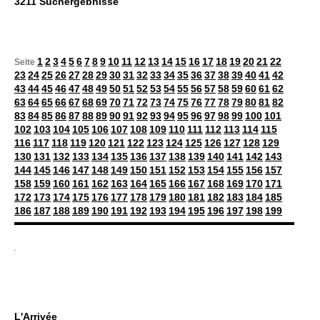
3211 Suchergebnisse
1
2
3
4
5
6
7
8
9
10
11
12
13
14
15
16
17
18
19
20
21
22
Seite
23
24
25
26
27
28
29
30
31
32
33
34
35
36
37
38
39
40
41
42
43
44
45
46
47
48
49
50
51
52
53
54
55
56
57
58
59
60
61
62
63
64
65
66
67
68
69
70
71
72
73
74
75
76
77
78
79
80
81
82
83
84
85
86
87
88
89
90
91
92
93
94
95
96
97
98
99
100
101
102
103
104
105
106
107
108
109
110
111
112
113
114
115
116
117
118
119
120
121
122
123
124
125
126
127
128
129
130
131
132
133
134
135
136
137
138
139
140
141
142
143
144
145
146
147
148
149
150
151
152
153
154
155
156
157
158
159
160
161
162
163
164
165
166
167
168
169
170
171
172
173
174
175
176
177
178
179
180
181
182
183
184
185
186
187
188
189
190
191
192
193
194
195
196
197
198
199
L'Arrivée