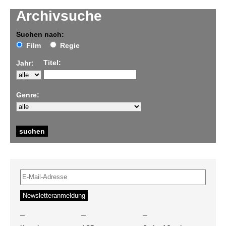
Archivsuche
Suchen nach:
Film
Regie
Titel:
Jahr:
Genre:
–
–
–