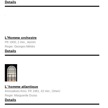
Details
L'Homme orchestre
FR 1900, 2 min., stumm
Regie: Georges Méliès
Details
L’ homme atlantique
Innovatives Kino, FR 1981, 42 min., OmeU
Regie: Marguerite Duras
Details