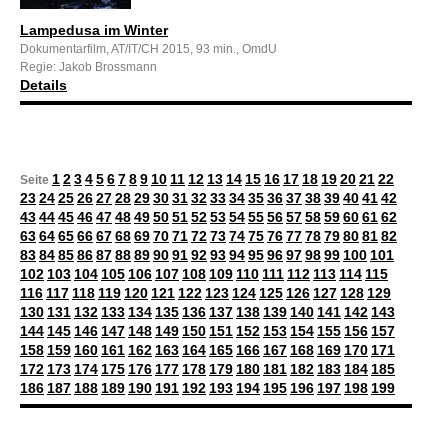
Lampedusa im Winter
Dokumentarfilm, AT/IT/CH 2015, 93 min., OmdU
Regie: Jakob Brossmann
Details
1
2
3
4
5
6
7
8
9
10
11
12
13
14
15
16
17
18
19
20
21
22
Seite
23
24
25
26
27
28
29
30
31
32
33
34
35
36
37
38
39
40
41
42
43
44
45
46
47
48
49
50
51
52
53
54
55
56
57
58
59
60
61
62
63
64
65
66
67
68
69
70
71
72
73
74
75
76
77
78
79
80
81
82
83
84
85
86
87
88
89
90
91
92
93
94
95
96
97
98
99
100
101
102
103
104
105
106
107
108
109
110
111
112
113
114
115
116
117
118
119
120
121
122
123
124
125
126
127
128
129
130
131
132
133
134
135
136
137
138
139
140
141
142
143
144
145
146
147
148
149
150
151
152
153
154
155
156
157
158
159
160
161
162
163
164
165
166
167
168
169
170
171
172
173
174
175
176
177
178
179
180
181
182
183
184
185
186
187
188
189
190
191
192
193
194
195
196
197
198
199