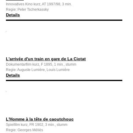
Innovatives Kino kurz, AT 1997/98, 3 min.
Regie: Peter Tscherkassky
Details
L'arrivée d'un train en gare de La Ciotat
Dokumentarfilm kurz, F 1895, 1 min., stumm
Regie: Auguste Lumière, Louis Lumière
Details
L'Homme à la tête de caoutchouc
Spielfilm kurz, FR 1902, 3 min., stumm
Regie: Georges Méliès