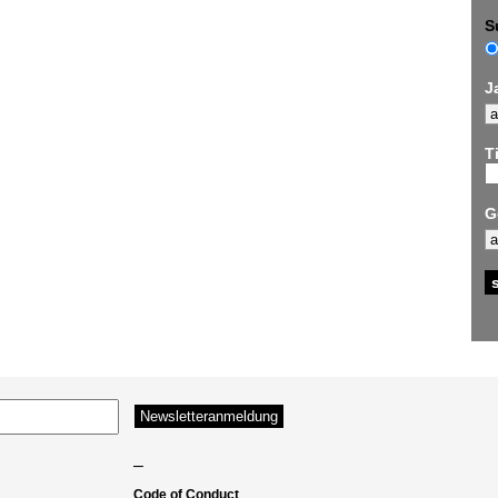
S
J
Ti
G
–
Code of Conduct