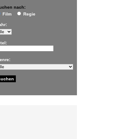
uchen nach:
Film
Regie
ahr:
tel:
enre: