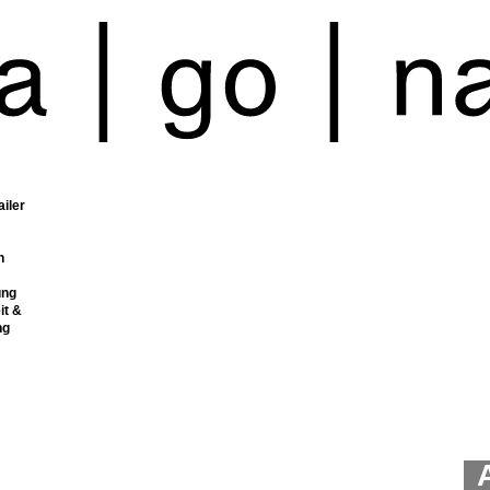
ailer
n
ung
it &
ng