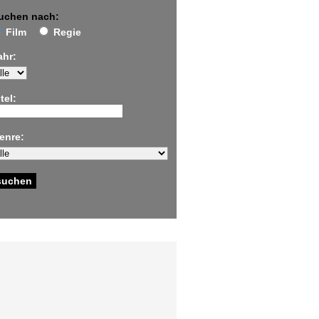
uchen nach:
Film
Regie
ahr:
tel:
enre: