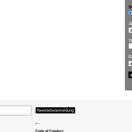
S
J
Ti
G
–
Code of Conduct