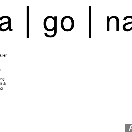
ailer
n
ung
it &
ng