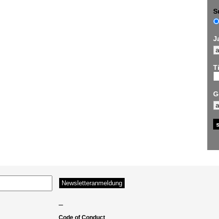
S
J
Ti
G
–
Code of Conduct