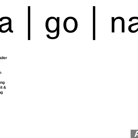
ailer
n
ung
it &
ng