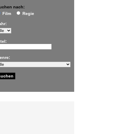
uchen nach:
Film
Regie
ahr:
tel:
enre: