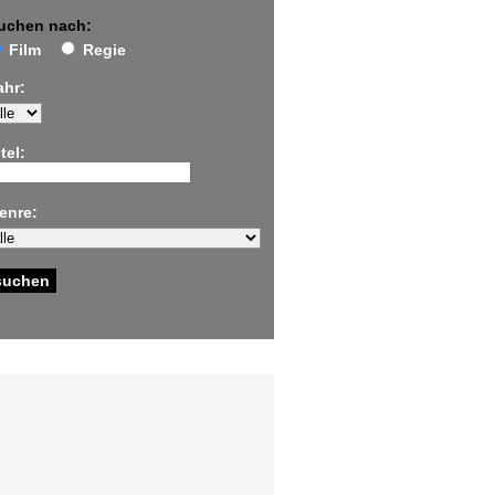
uchen nach:
Film
Regie
ahr:
tel:
enre: