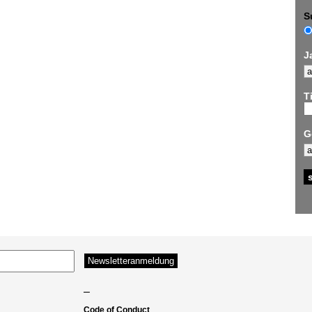
S
J
Ti
G
–
Code of Conduct