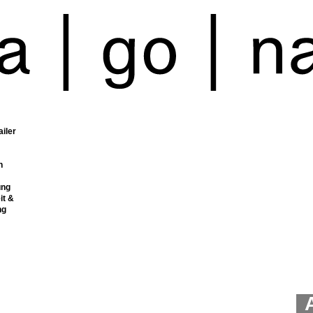
ailer
n
ung
it &
ng