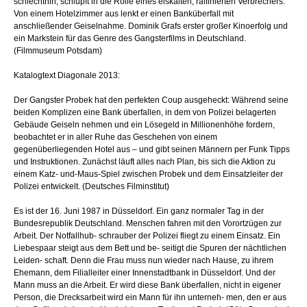
schlechthin, schlüpft in die Rolle eines eiskalten, raffinierten Verbrechers.
Von einem Hotelzimmer aus lenkt er einen Banküberfall mit
anschließender Geiselnahme. Dominik Grafs erster großer Kinoerfolg und
ein Markstein für das Genre des Gangsterfilms in Deutschland.
(Filmmuseum Potsdam)
Katalogtext Diagonale 2013:
Der Gangster Probek hat den perfekten Coup ausgeheckt: Während seine
beiden Komplizen eine Bank überfallen, in dem von Polizei belagerten
Gebäude Geiseln nehmen und ein Lösegeld in Millionenhöhe fordern,
beobachtet er in aller Ruhe das Geschehen von einem
gegenüberliegenden Hotel aus – und gibt seinen Männern per Funk Tipps
und Instruktionen. Zunächst läuft alles nach Plan, bis sich die Aktion zu
einem Katz- und-Maus-Spiel zwischen Probek und dem Einsatzleiter der
Polizei entwickelt. (Deutsches Filminstitut)
Es ist der 16. Juni 1987 in Düsseldorf. Ein ganz normaler Tag in der
Bundesrepublik Deutschland. Menschen fahren mit den Vorortzügen zur
Arbeit. Der Notfallhub- schrauber der Polizei fliegt zu einem Einsatz. Ein
Liebespaar steigt aus dem Bett und be- seitigt die Spuren der nächtlichen
Leiden- schaft. Denn die Frau muss nun wieder nach Hause, zu ihrem
Ehemann, dem Filialleiter einer Innenstadtbank in Düsseldorf. Und der
Mann muss an die Arbeit. Er wird diese Bank überfallen, nicht in eigener
Person, die Drecksarbeit wird ein Mann für ihn unterneh- men, den er aus