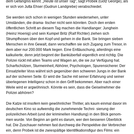
dem Gefängnis kennt. „Heute ist unser Tag“, sagt Probek (Götz George), als
er sich von Jutta Ehser (Gudrun Landgrebe) verabschiedet.
Sie werden sich schon in wenigen Stunden wiedersehen, unter
Umständen, die drama- tischer nicht sein könnten. Doch den ersten
öffentlichen Schritt an diesem Tag machen die Handlanger: Junghein
(Heinz Hoenig) und sein Kumpel Britz (Ralf Richter) ziehen sich
Strumpfhosen über den Kopf und gehen in die Bank. Sie bringen sieben
Menschen in ihre Gewalt, dann verschaffen sie sich Zugang zum Tresor, in
dem aber nur 200.000 Mark liegen. Eine Enttäuschung, allerdings eine
kalkulierte, denn jetzt beginnt der Banküberfall eigentlich erst richtig. Die
Polizei rückt mit allen Teams und Wagen an, die sie zur Verfügung hat.
Scharfschützen, Sturmeinheit, Abhörer, Psychologen, Spurensicherer. Der
Einsatzleiter Voss wähnt sich gegenüber den schweren Jungs in der Bank
auf der sicheren Seite. Er wird die Sache mit seiner Erfahrung und seiner
überlegenen Intelligenz schon in den Griff bekommen. Aber nach einer
Weile wird er argwöhnisch. Könnte es sein, dass die Geiselnehmer die
Polizei abhören?
Die Katze ist insofern kein gewöhnlicher Thriller, als kaum einmal davor im
deutschen Kino so aufwendig die zunehmende Techni- sierung der
polizeilichen Arbeit (und der kriminellen Handlung) in den Blick genom-
men wurde. Von Beginn an geht es darum, wer den besseren Überblick
hat. Die Zuschauer nehmen fast durchweg die Perspektive der Verbrecher
ein, denn Probek ist die zwiespältige Identifikationsfigur des Films: ein