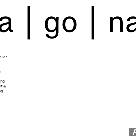
ailer
n
ung
it &
ng