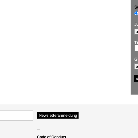
S
J
Ti
G
–
Code of Conduct