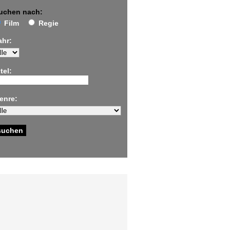
uchen nach:
Film
Regie
ahr:
tel:
enre: