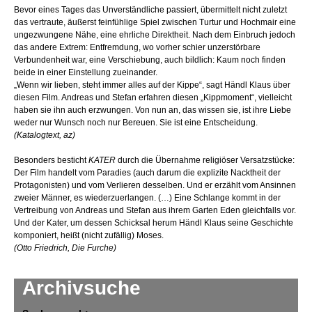
Bevor eines Tages das Unverständliche passiert, übermittelt nicht zuletzt
das vertraute, äußerst feinfühlige Spiel zwischen Turtur und Hochmair eine
ungezwungene Nähe, eine ehrliche Direktheit. Nach dem Einbruch jedoch
das andere Extrem: Entfremdung, wo vorher schier unzerstörbare
Verbundenheit war, eine Verschiebung, auch bildlich: Kaum noch finden
beide in einer Einstellung zueinander.
„Wenn wir lieben, steht immer alles auf der Kippe“, sagt Händl Klaus über
diesen Film. Andreas und Stefan erfahren diesen „Kippmoment“, vielleicht
haben sie ihn auch erzwungen. Von nun an, das wissen sie, ist ihre Liebe
weder nur Wunsch noch nur Bereuen. Sie ist eine Entscheidung.
(Katalogtext, az)
Besonders besticht
KATER
durch die Übernahme religiöser Versatzstücke:
Der Film handelt vom Paradies (auch darum die explizite Nacktheit der
Protagonisten) und vom Verlieren desselben. Und er erzählt vom Ansinnen
zweier Männer, es wiederzuerlangen. (…) Eine Schlange kommt in der
Vertreibung von Andreas und Stefan aus ihrem Garten Eden gleichfalls vor.
Und der Kater, um dessen Schicksal herum Händl Klaus seine Geschichte
komponiert, heißt (nicht zufällig) Moses.
(Otto Friedrich, Die Furche)
Archivsuche