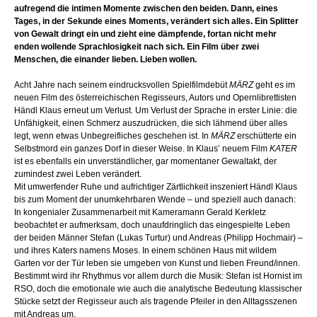
aufregend die intimen Momente zwischen den beiden. Dann, eines
Tages, in der Sekunde eines Moments, verändert sich alles. Ein Splitter
von Gewalt dringt ein und zieht eine dämpfende, fortan nicht mehr
enden wollende Sprachlosigkeit nach sich. Ein Film über zwei
Menschen, die einander lieben. Lieben wollen.
Acht Jahre nach seinem eindrucksvollen Spielfilmdebüt
MÄRZ
geht es im
neuen Film des österreichischen Regisseurs, Autors und Opernlibrettisten
Händl Klaus erneut um Verlust. Um Verlust der Sprache in erster Linie: die
Unfähigkeit, einen Schmerz auszudrücken, die sich lähmend über alles
legt, wenn etwas Unbegreifliches geschehen ist. In
MÄRZ
erschütterte ein
Selbstmord ein ganzes Dorf in dieser Weise. In Klaus’ neuem Film
KATER
ist es ebenfalls ein unverständlicher, gar momentaner Gewaltakt, der
zumindest zwei Leben verändert.
Mit umwerfender Ruhe und aufrichtiger Zärtlichkeit inszeniert Händl Klaus
bis zum Moment der unumkehrbaren Wende – und speziell auch danach:
In kongenialer Zusammenarbeit mit Kameramann Gerald Kerkletz
beobachtet er aufmerksam, doch unaufdringlich das eingespielte Leben
der beiden Männer Stefan (Lukas Turtur) und Andreas (Philipp Hochmair) –
und ihres Katers namens Moses. In einem schönen Haus mit wildem
Garten vor der Tür leben sie umgeben von Kunst und lieben Freund/innen.
Bestimmt wird ihr Rhythmus vor allem durch die Musik: Stefan ist Hornist im
RSO, doch die emotionale wie auch die analytische Bedeutung klassischer
Stücke setzt der Regisseur auch als tragende Pfeiler in den Alltagsszenen
mit Andreas um.