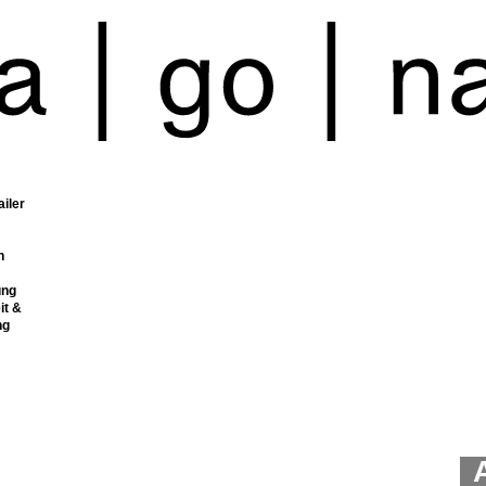
ailer
n
ung
it &
ng