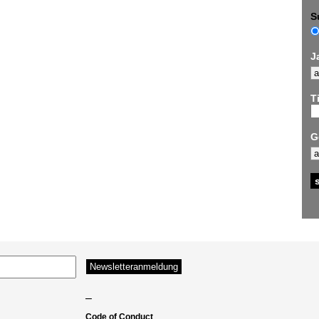
S
J
Ti
G
–
Code of Conduct