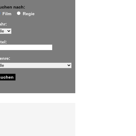
uchen nach:
Film
Regie
ahr:
tel:
enre: