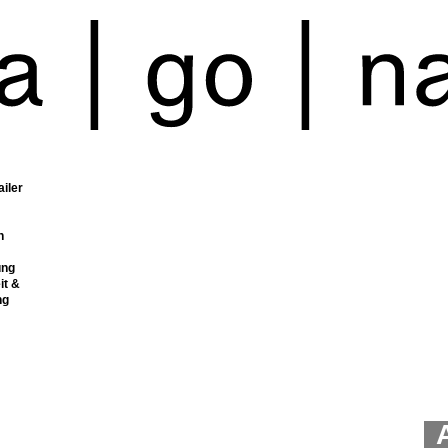
ailer
n
ung
it &
ng