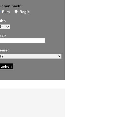
uchen nach:
Film
Regie
ahr:
tel:
enre: