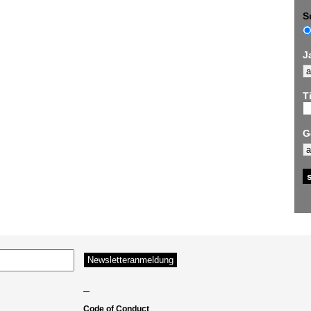
S
J
Ti
G
–
Code of Conduct